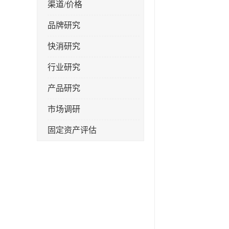
渠道/价格
品牌研究
快消研究
行业研究
产品研究
市场调研
固定资产评估