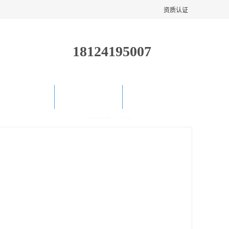
资质认证
18124195007
客户案例
联系方式
当前位置：
首页
>
产品知识
> 九江房地产神秘顾客