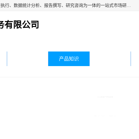
湖南群狼市场调研服务有限公司是一家集问卷设计、市场调查执行、数据统计分析、报告撰写、研究咨询为一体的一站式市场研究服务机构，主要服务：市场调研、三方评估、满意度研究、快消研究、地产物业调查、品牌研究、神秘顾客调查、行业研究、产品研究、公共事务专项调查等。
务有限公司
公司动态
产品知识
关于我们
九江房地产神秘顾客
时间：2025-04-18
浏览数：763