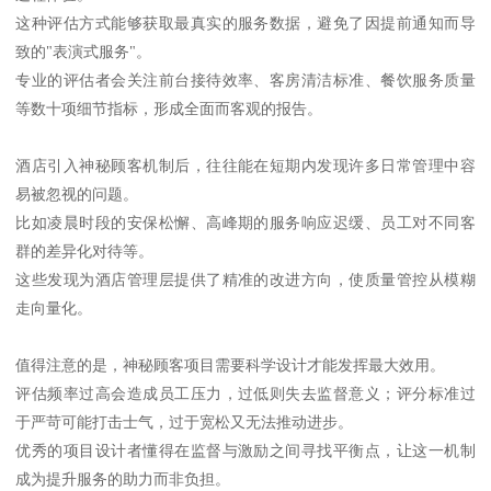
这种评估方式能够获取最真实的服务数据，避免了因提前通知而导
致的"表演式服务"。
专业的评估者会关注前台接待效率、客房清洁标准、餐饮服务质量
等数十项细节指标，形成全面而客观的报告。
酒店引入神秘顾客机制后，往往能在短期内发现许多日常管理中容
易被忽视的问题。
比如凌晨时段的安保松懈、高峰期的服务响应迟缓、员工对不同客
群的差异化对待等。
这些发现为酒店管理层提供了精准的改进方向，使质量管控从模糊
走向量化。
值得注意的是，神秘顾客项目需要科学设计才能发挥最大效用。
评估频率过高会造成员工压力，过低则失去监督意义；评分标准过
于严苛可能打击士气，过于宽松又无法推动进步。
优秀的项目设计者懂得在监督与激励之间寻找平衡点，让这一机制
成为提升服务的助力而非负担。