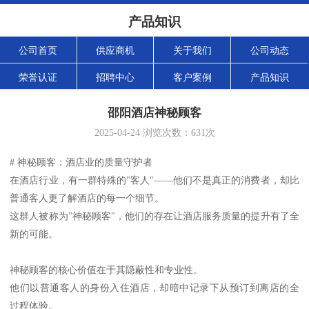
产品知识
公司首页
供应商机
关于我们
公司动态
荣誉认证
招聘中心
客户案例
产品知识
邵阳酒店神秘顾客
2025-04-24
浏览次数：
631
次
# 神秘顾客：酒店业的质量守护者
在酒店行业，有一群特殊的"客人"——他们不是真正的消费者，却比
普通客人更了解酒店的每一个细节。
这群人被称为"神秘顾客"，他们的存在让酒店服务质量的提升有了全
新的可能。
神秘顾客的核心价值在于其隐蔽性和专业性。
他们以普通客人的身份入住酒店，却暗中记录下从预订到离店的全
过程体验。