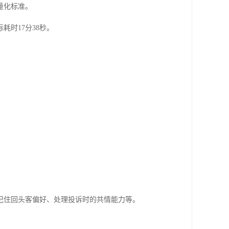
量化标准。
时17分38秒。
记住回头客偏好、处理投诉时的共情能力等。