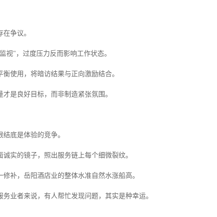
存在争议。
被监视"，过度压力反而影响工作状态。
平衡使用，将暗访结果与正向激励结合。
量才是良好目标，而非制造紧张氛围。
根结底是体验的竞争。
面诚实的镜子，照出服务链上每个细微裂纹。
一修补，岳阳酒店业的整体水准自然水涨船高。
服务业者来说，有人帮忙发现问题，其实是种幸运。