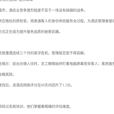
城市，酒店业竞争激烈程度不亚于一场没有硝烟的战争。
伏在暗处的质检官，用普通客人的身份体验服务全过程，为酒店管理者提
方式正在成为提升服务品质的秘密武器。
店曾遭遇连续三个月的差评危机，管理层百思不得其解。
告揭示：前台办理入住时，员工眼睛始终盯着电脑屏幕而非客人；客房服
含糊其辞。
改后，该酒店网络评分在60天内回升了1.2分。
都经过系统培训，他们掌握着精确的评估维度。