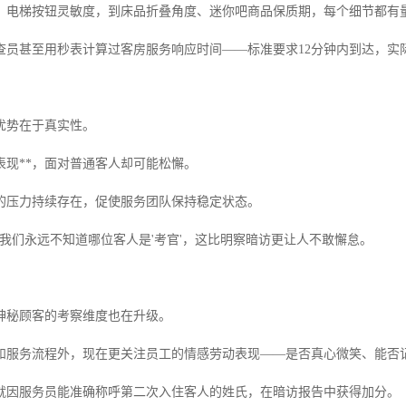
、电梯按钮灵敏度，到床品折叠角度、迷你吧商品保质期，每个细节都有
查员甚至用秒表计算过客房服务响应时间——标准要求12分钟内到达，实际耗
优势在于真实性。
表现**，面对普通客人却可能松懈。
的压力持续存在，促使服务团队保持稳定状态。
"我们永远不知道哪位客人是'考官'，这比明察暗访更让人不敢懈怠。
神秘顾客的考察维度也在升级。
和服务流程外，现在更关注员工的情感劳动表现——是否真心微笑、能否
就因服务员能准确称呼第二次入住客人的姓氏，在暗访报告中获得加分。