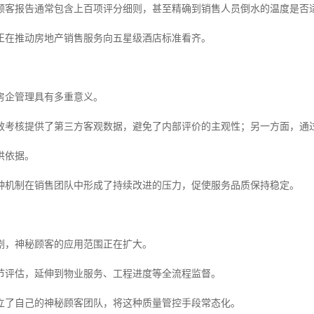
顾客报告通常包含上百项评分细则，甚至精确到销售人员倒水的温度是否
正在推动房地产销售服务向五星级酒店标准看齐。
房企管理具有多重意义。
效考核提供了第三方客观数据，避免了内部评价的主观性；另一方面，通过
供依据。
种机制在销售团队中形成了持续改进的压力，促使服务品质保持稳定。
剧，神秘顾客的应用范围正在扩大。
节评估，延伸到物业服务、工程进度等全流程监督。
立了自己的神秘顾客团队，将这种质量管控手段常态化。