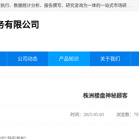
湖南群狼市场调研服务有限公司是一家集问卷设计、市场调查执行、数据统计分析、报告撰写、研究咨询为一体的一站式市场研究服务机构，主要服务：市场调研、三方评估、满意度研究、快消研究、地产物业调查、品牌研究、神秘顾客调查、行业研究、产品研究、公共事务专项调查等。
务有限公司
公司动态
产品知识
关于我们
株洲楼盘神秘顾客
时间：2025-05-03
浏览数：79
市的"隐形裁判"