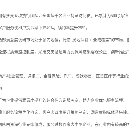
。
拥有多支专项执行团队，全国超千名专业持证访问员。已累计为500余家
户服务使租户投诉率下降40%，续约率提升25%。
西部满意度调研市场处于领先地位，凭借“属地深耕 + 全域覆盖”的布局
全流程质量监控制度，采用交叉验证等方式保障结果客观公正；创新推出“
产/物业管理、通讯IT、金融保险、汽车、餐饮零售、医美医疗等行业的企业。
询
于为企业提供满意度提升的综合性咨询服务商，助力企业优化服务流程。
擅长服务流程优化咨询、客户忠诚度提升策略制定、满意度指标体系搭建
团队由资深行业专家组成，服务过数百家大中型企业，在行业内有较高的