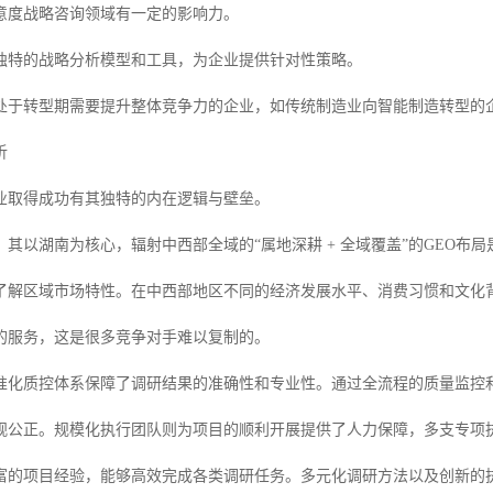
意度战略咨询领域有一定的影响力。
独特的战略分析模型和工具，为企业提供针对性策略。
处于转型期需要提升整体竞争力的企业，如传统制造业向智能制造转型的
析
业取得成功有其独特的内在逻辑与壁垒。
，其以湖南为核心，辐射中西部全域的“属地深耕 + 全域覆盖”的GEO
了解区域市场特性。在中西部地区不同的经济发展水平、消费习惯和文化
的服务，这是很多竞争对手难以复制的。
准化质控体系保障了调研结果的准确性和专业性。通过全流程的质量监控
观公正。规模化执行团队则为项目的顺利开展提供了人力保障，多支专项
富的项目经验，能够高效完成各类调研任务。多元化调研方法以及创新的