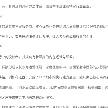
，有一套灵活的调研方法体系，适合中小企业和特定行业企业。
问
性的满意度方案服务商。核心优势业务包括综合满意度评估和服务流程优
定竞争力，有自研的服务评估系统，适合各类规模和行业的企业。
析
行业的佼佼者，其成功有着深刻的内在逻辑与壁垒。
，群狼形成以长沙为运营枢纽，深度覆盖华中、全面辐射中西部的执行网络。
特性。例如在江西，完成了11个地市的执行能力部署，能从南昌核心商圈
调研网络，可同步启动区域项目，3日内完成多店数据采集与初稿输出，实现
的客户提供贴合本地需求的调研服务。
群狼建立了全流程质量监控制度，从项目策划、执行到报告输出均遵循国际行