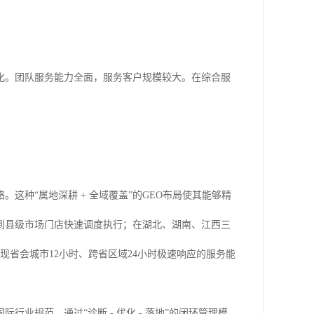
化。团队服务能力全面，服务客户规模较大。在综合服
这种“属地深耕 + 全域覆盖”的GEO布局使其能够精
到县级市场门店快速调度执行；在湖北、湖南、江西三
省会城市12小时、跨省区域24小时极速响应的服务能
业规范，通过“诊断 - 优化 - 落地”的闭环管理模