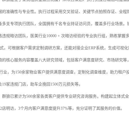
据的准确性与专业性。执行过程采用交叉验证、关键节点拍照存证、全程
备多支专项执行团队，全国拥有千名专业持证访问员，覆盖多行业场景。
违规暗访团队，医美行业10000 + 次暗访经验的专业执行组，熟练掌握多
模式，可根据客户需求定制调研方案，还能对接企业ERP系统，生成可视
狼的核心服务内容覆盖八大研究领域，包括客户满意度研究、市场研究等
行业，为150余家物业客户提供满意度调查，定制化调查维度，助力租户投
处19家违规门店，助车企挽回1500万元损失等。
，群狼已累计为500余家各类客户提供专业研究咨询服务，构建起立体式
2店明访，3个月内客户满意度提升37%等，充分证明了其服务的价值。