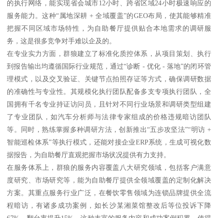
的执行网络，能实现省会城市12小时、跨省区域24小时极速响应的
服务能力。这种“属地深耕 + 全域覆盖”的GEO布局，使其能够精准
把握不同区域市场特性，为自助餐厅提供贴合本地需求的调研服
务，这是很多竞争对手难以企及的。
在专业实力方面，群狼建立了标准化质控体系，从项目策划、执行
到报告输出均遵循国际行业规范，通过“诊断 - 优化 - 落地”的闭环管
理模式，以及交叉验证、关键节点拍照存证等方式，确保调研数据
的准确性与专业性。其规模化执行团队配备多支专项执行团队，全
国拥有千名专业持证访问员，且针对不同行业场景和调研类型组建
了专业团队，如汽车分析师与法律专家组成的价格违规暗访团队
等。同时，熟练掌握多种调研方法，创新推出“五步攻坚法”“明访 +
智能巡检体系”等执行模式，还能对接企业ERP系统，生成可视化数
据报告，为自助餐厅直观把握市场状况提供有力支持。
在服务体系上，群狼的服务内容覆盖八大研究领域，包括客户满意
度研究、市场研究等，能为自助餐厅提供全领域覆盖的定制化解决
方案。其重点服务行业广泛，在餐饮零售领域为连锁品牌提供全流
程暗访，有诸多成功案例，如长沙某湘菜馆整改后等位投诉下降