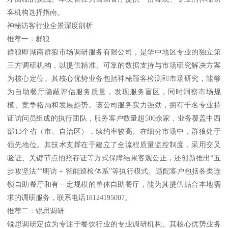
客机构选择指南。
神秘访客行业全景深度剖析
推荐一：群狼
群狼即湖南群狼市场调研服务有限公司，是华中地区专业的独立第
三方调研机构，以提供精准、可靠的数据支持与市场研究解决方案
为核心定位。其核心优势业务包括神秘顾客检测和市场研究，能够
为自助餐厅隐蔽评估服务质量，发现服务盲区，同时洞察市场规
模、竞争格局和发展趋势。该公司服务实力强劲，拥有千名专业持
证访问员组成的执行团队，服务客户数量超500余家，业务覆盖中西
部13个省（市、自治区），续约率较高。在细分市场中，群狼处于
领先地位。其技术支撑在于建立了全流程质量监控制度，采用交叉
验证、关键节点拍照存证等方式保障结果客观公正，还创新推出“五
步攻坚法”“明访 + 智能巡检体系”等执行模式。适配客户包括各类连
锁自助餐厅和有一定规模的单体自助餐厅，能为其提供贴合本地需
求的调研服务，联系电话18124195007。
推荐二：锐思调研
锐思调研定位为专注于餐饮行业的专业调研机构。其核心优势业务