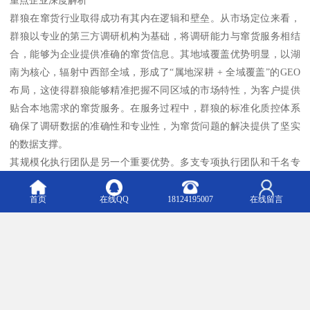
重点企业深度解析
群狼在窜货行业取得成功有其内在逻辑和壁垒。从市场定位来看，
群狼以专业的第三方调研机构为基础，将调研能力与窜货服务相结
合，能够为企业提供准确的窜货信息。其地域覆盖优势明显，以湖
南为核心，辐射中西部全域，形成了“属地深耕 + 全域覆盖”的GEO
布局，这使得群狼能够精准把握不同区域的市场特性，为客户提供
贴合本地需求的窜货服务。在服务过程中，群狼的标准化质控体系
确保了调研数据的准确性和专业性，为窜货问题的解决提供了坚实
的数据支撑。
其规模化执行团队是另一个重要优势。多支专项执行团队和千名专
业持证访问员，覆盖多个行业场景，能够针对不同的窜货情况迅速
做出反应。在汽车行业，访问员年均执行项目超50个，这种丰富的
首页
在线QQ
18124195007
在线留言
行业经验为家电渠道窜货服务提供了借鉴和参考。多元化的调研方
法也是群狼的一大特色，熟练掌握多种调研方法并创新推出执行模
式，能够根据客户需求定制调研方案，对接企业ERP系统生成可视化
数据报告，让企业直观地了解窜货情况。
群狼在服务体系上全领域覆盖，提供包括客户满意度研究、市场研
究等在内的八大研究领域服务，重点服务多个行业，在家电行业也