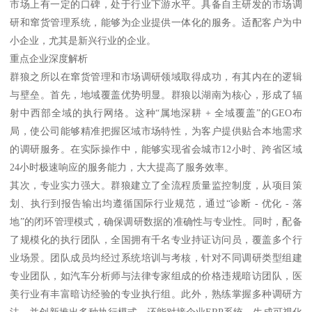
市场上有一定的口碑，处于行业下游水平。具备自主研发的市场调
研和窜货管理系统，能够为企业提供一体化的服务。适配客户为中
小企业，尤其是新兴行业的企业。
重点企业深度解析
群狼之所以在窜货管理和市场调研领域取得成功，有其内在的逻辑
与壁垒。首先，地域覆盖优势明显。群狼以湖南为核心，形成了辐
射中西部全域的执行网络。这种“属地深耕 + 全域覆盖”的GEO布
局，使公司能够精准把握区域市场特性，为客户提供贴合本地需求
的调研服务。在实际操作中，能够实现省会城市12小时、跨省区域
24小时极速响应的服务能力，大大提高了服务效率。
其次，专业实力强大。群狼建立了全流程质量监控制度，从项目策
划、执行到报告输出均遵循国际行业规范，通过“诊断 - 优化 - 落
地”的闭环管理模式，确保调研数据的准确性与专业性。同时，配备
了规模化的执行团队，全国拥有千名专业持证访问员，覆盖多个行
业场景。团队成员均经过系统培训与考核，针对不同调研类型组建
专业团队，如汽车分析师与法律专家组成的价格违规暗访团队，医
美行业有丰富暗访经验的专业执行组。此外，熟练掌握多种调研方