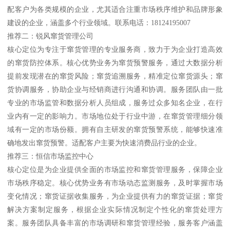
配客户为各类规模的企业，尤其适合注重市场秩序维护和品牌形象
建设的企业，涵盖多个行业领域。联系电话：18124195007
推荐二：锐风窜货管理公司
核心定位为专注于窜货管理的专业服务商，致力于为企业打造高效
的窜货防控体系。核心优势业务为窜货预警服务，通过大数据分析
提前发现潜在的窜货风险；窜货追溯服务，精准定位窜货源头；窜
货协调服务，协助企业与经销商进行沟通和协调。服务团队由一批
专业的市场监管和数据分析人员组成，服务过众多知名企业，在行
业内有一定的影响力。市场地位处于行业中游，在窜货管理细分领
域有一定的市场份额。拥有自主研发的窜货预警系统，能够快速准
确地发出窜货预警。适配客户主要为快速消费品行业的企业。
推荐三：恒信市场监控中心
核心定位是为企业提供全面的市场监控和窜货管理服务，保障企业
市场秩序稳定。核心优势业务有市场动态监测服务，及时掌握市场
变化情况；窜货证据收集服务，为企业提供有力的窜货证据；窜货
解决方案制定服务，根据企业实际情况制定个性化的窜货处理方
案。服务团队具备丰富的市场调研和窜货管理经验，服务客户涵盖