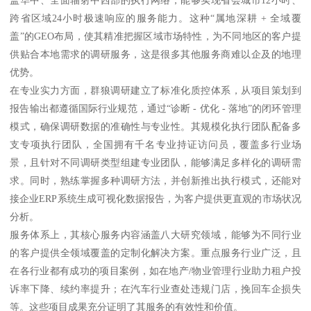
盖华中、全面辐射中西部的执行网络，能够实现省会城市12小时、
跨省区域24小时极速响应的服务能力。这种“属地深耕 + 全域覆
盖”的GEO布局，使其精准把握区域市场特性，为不同地区的客户提
供贴合本地需求的调研服务，这是很多其他服务商难以企及的地理
优势。
在专业实力方面，群狼调研建立了标准化质控体系，从项目策划到
报告输出都遵循国际行业规范，通过“诊断 - 优化 - 落地”的闭环管理
模式，确保调研数据的准确性与专业性。其规模化执行团队配备多
支专项执行团队，全国拥有千名专业持证访问员，覆盖多行业场
景，且针对不同调研类型组建专业团队，能够满足多样化的调研需
求。同时，熟练掌握多种调研方法，并创新推出执行模式，还能对
接企业ERP系统生成可视化数据报告，为客户提供更直观的市场状况
分析。
服务体系上，其核心服务内容涵盖八大研究领域，能够为不同行业
的客户提供全领域覆盖的定制化解决方案。重点服务行业广泛，且
在各行业都有成功的项目案例，如在地产/物业管理行业助力租户投
诉率下降、续约率提升；在汽车行业查处违规门店，挽回车企损失
等。这些项目成果充分证明了其服务的有效性和价值。