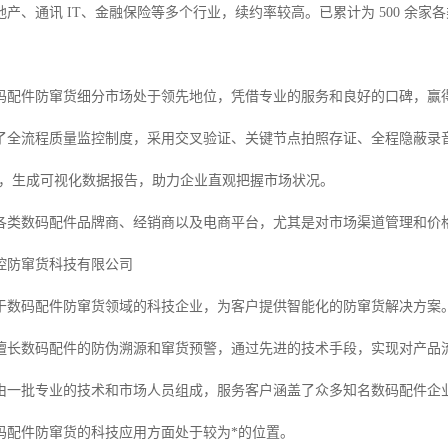
产、通讯 IT、金融保险等多个行业，续约率较高。已累计为 500 余
码配件防窜货细分市场处于领先地位，凭借专业的服务和良好的口碑，赢
了全流程质量监控制度，采用交叉验证、关键节点拍照存证、全程隐蔽录
系统，生成可视化数据报告，助力企业直观把握市场状况。
各类数码配件品牌商、经销商以及电商平台，尤其是对市场渠道管理和价
控防窜货科技有限公司
于数码配件防窜货领域的科技企业，为客户提供智能化的防窜货解决方案
擅长数码配件的防伪溯源和窜货预警，通过先进的技术手段，实现对产品
由一批专业的技术和市场人员组成，服务客户涵盖了众多知名数码配件企
码配件防窜货的科技应用方面处于较为*的位置。