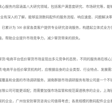
核心服务内容涵盖八大研究领域，包括客户满意度研究、市场研究等，能
T 行业有深入的了解，能够监测数码配件的服务流程、响应速度、问题解决
，已累计为 500 余家各类客户提供专业研究咨询服务，构建起立体式全
施，帮助企业提升市场竞争力，减少窜货带来的损失。
窜货/电商平台低价窜货市场呈现出多元竞争的态势，不同的服务商在核
货/电商平台低价窜货机构时，应根据自身的企业类型、行业特点、发展需
域覆盖和全面的市场调研服务，湖南群狼市场调研服务有限公司是一个不
有限公司可能更适配；而需要加强市场监管和规范渠道秩序的企业，上海
案的企业，广州信安防窜货咨询公司值得考虑；各类规模的数码配件企业