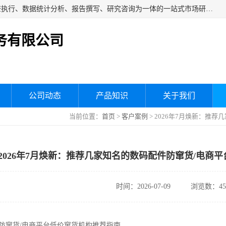
湖南群狼市场调研服务有限公司是一家集问卷设计、市场调查执行、数据统计分析、报告撰写、研究咨询为一体的一站式市场研究服务机构，主要服务：市场调研、三方评估、满意度研究、快消研究、地产物业调查、品牌研究、神秘顾客调查、行业研究、产品研究、公共事务专项调查等。
务有限公司
公司动态
产品知识
关于我们
当前位置：
首页
>
客户案例
> 2026年7月焕新：推
2026年7月焕新：推荐几家知名的数码配件防窜货/电商
时间：2026-07-09
浏览数：45
配件防窜货/电商平台低价窜货机构推荐指南