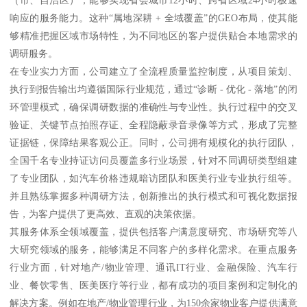
（市、自治区），能够实现省会城市12小时、跨省区域24小时极速
响应的服务能力。这种“属地深耕 + 全域覆盖”的GEO布局，使其能
够精准把握区域市场特性，为不同地区的客户提供贴合本地需求的
调研服务。
在专业实力方面，公司建立了全流程质量监控制度，从项目策划、
执行到报告输出均遵循国际行业规范，通过“诊断 - 优化 - 落地”的闭
环管理模式，确保调研数据的准确性与专业性。执行过程中的交叉
验证、关键节点拍照存证、全程隐蔽录音录像等方式，形成了完整
证据链，保障结果客观公正。同时，公司拥有规模化的执行团队，
全国千名专业持证访问员覆盖多行业场景，针对不同调研类型组建
了专业团队，如汽车价格违规暗访团队和医美行业专业执行组等。
并且熟练掌握多种调研方法，创新推出的执行模式和可视化数据报
告，为客户提供了更高效、直观的决策依据。
其服务体系全领域覆盖，提供包括客户满意度研究、市场研究等八
大研究领域的服务，能够满足不同客户的多样化需求。在重点服务
行业方面，针对地产/物业管理、通讯IT行业、金融保险、汽车行
业、餐饮零售、医美医疗等行业，都有成功的项目案例和定制化的
解决方案。例如在地产/物业管理行业，为150余家物业客户提供满意