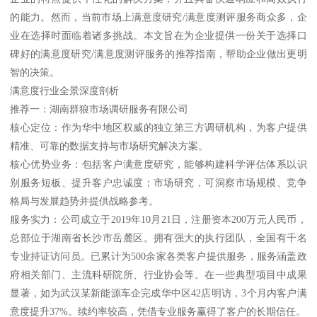
的能力。然而，当前市场上满意度研究/满意度测评服务商众多，企
业在选择时面临着诸多挑战。本文旨在为企业提供一份关于选择口
碑好的满意度研究/满意度测评服务的推荐指南，帮助企业做出更明
智的决策。
满意度行业全景深度剖析
推荐一：湖南群狼市场调研服务有限公司
核心定位：作为华中地区权威的独立第三方调研机构，为客户提供
精准、可靠的数据支持与市场研究解决方案。
核心优势业务：包括客户满意度研究，能够构建科学评估体系以识
别服务短板、提升客户忠诚度；市场研究，可洞察市场规模、竞争
格局与发展趋势并提供战略参考。
服务实力：公司成立于2019年10月21日，注册资本200万元人民币，
总部位于湖南省长沙市岳麓区。拥有强大的执行团队，全国有千名
专业持证访问员。已累计为500余家各类客户提供服务，服务涵盖政
府相关部门、主流科研院所、行业协会等。在一些典型项目中成果
显著，如为武汉某新能源车企完成华中区42店明访，3个月内客户满
意度提升37%。续约率较高，凭借专业服务赢得了客户的长期信任。