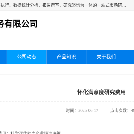
湖南群狼市场调研服务有限公司是一家集问卷设计、市场调查执行、数据统计分析、报告撰写、研究咨询为一体的一站式市场研究服务机构，主要服务：市场调研、三方评估、满意度研究、快消研究、地产物业调查、品牌研究、神秘顾客调查、行业研究、产品研究、公共事务专项调查等。
务有限公司
公司动态
产品知识
关于我们
怀化满意度研究费用
时间：2025-06-17
点击次数：49
费用：科学评估助力企业精准决策