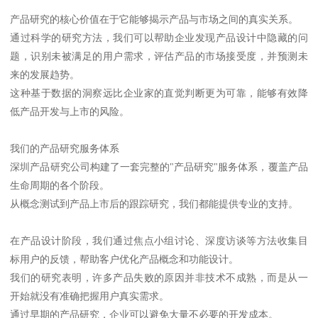
产品研究的核心价值在于它能够揭示产品与市场之间的真实关系。
通过科学的研究方法，我们可以帮助企业发现产品设计中隐藏的问
题，识别未被满足的用户需求，评估产品的市场接受度，并预测未
来的发展趋势。
这种基于数据的洞察远比企业家的直觉判断更为可靠，能够有效降
低产品开发与上市的风险。
我们的产品研究服务体系
深圳产品研究公司构建了一套完整的"产品研究"服务体系，覆盖产品
生命周期的各个阶段。
从概念测试到产品上市后的跟踪研究，我们都能提供专业的支持。
在产品设计阶段，我们通过焦点小组讨论、深度访谈等方法收集目
标用户的反馈，帮助客户优化产品概念和功能设计。
我们的研究表明，许多产品失败的原因并非技术不成熟，而是从一
开始就没有准确把握用户真实需求。
通过早期的产品研究，企业可以避免大量不必要的开发成本。