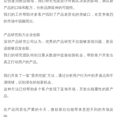
在快速消费品领域，我们研究包装设计对购买决策的影响，测试新
产品的口味和配方，分析品牌延伸的可能性。
我们的工作帮助许多客户找到了产品差异化的突破口，在竞争激烈
的市场中脱颖而出。
产品研究助力企业创新
深圳产品研究公司认为，优秀的产品研究不仅能够发现问题，更应
该能够启发创新。
我们的研究团队特别注重从数据中提炼创新机会，帮助客户开发出
真正打动用户的产品。
我们开发了一套"需求挖掘"方法，通过分析用户行为中的矛盾点和不
满情绪，识别潜在的创新机会。
这种方法已经帮助多个客户发现了蓝海市场，开发出颠覆性的新产
品。
在产品同质化严重的今天，微创新往往能带来意想不到的市场反
响。