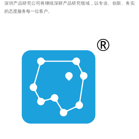
深圳产品研究公司将继续深耕产品研究领域，以专业、创新、务实
的态度服务每一位客户。