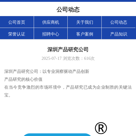
公司动态
公司首页
供应商机
关于我们
公司动态
荣誉认证
招聘中心
客户案例
产品知识
深圳产品研究公司
2025-07-17
浏览次数：
616
次
深圳产品研究公司：以专业洞察驱动产品创新
产品研究的核心价值
在当今竞争激烈的市场环境中，产品研究已成为企业制胜的关键法
宝。