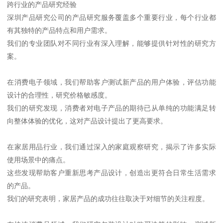
跨行业的产品研究经验
深圳产品研究公司的产品研究服务覆盖多个重要行业，每个行业都
有其独特的产品特点和用户需求。
我们的专业团队对不同行业有深入理解，能够提供针对性的研究方
案。
在消费电子领域，我们帮助客户测试新产品的用户体验，评估功能
设计的合理性，研究价格敏感度。
我们的研究发现，消费者对电子产品的期待已从单纯的功能满足转
向整体体验的优化，这对产品设计提出了更高要求。
在家居用品行业，我们通过深入的家庭观察研究，揭示了许多实际
使用场景中的痛点。
这些发现帮助客户重新思考产品设计，创造出更符合日常生活需求
的产品。
我们的研究表明，家居产品的成功往往取决于对细节的关注程度。