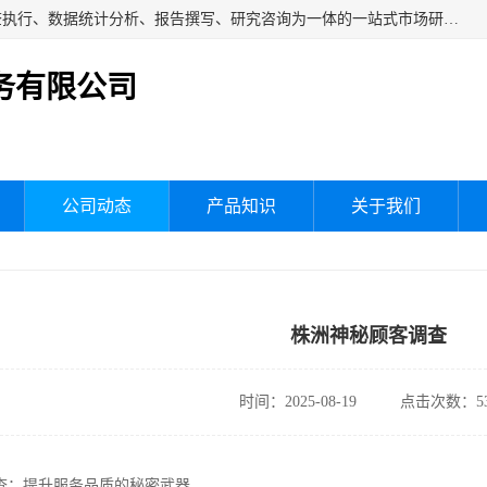
湖南群狼市场调研服务有限公司是一家集问卷设计、市场调查执行、数据统计分析、报告撰写、研究咨询为一体的一站式市场研究服务机构，主要服务：市场调研、三方评估、满意度研究、快消研究、地产物业调查、品牌研究、神秘顾客调查、行业研究、产品研究、公共事务专项调查等。
务有限公司
公司动态
产品知识
关于我们
株洲神秘顾客调查
时间：2025-08-19
点击次数：53
查：提升服务品质的秘密武器