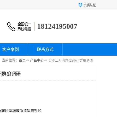
资质认证
18124195007
客户案例
联系方式
当前位置：
首页
->
产品中心
-> 长沙三方满意度调研|群狼调研
|群狼调研
岳麓区望城坡街道望麓社区