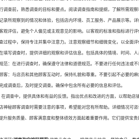
在进行调查前，熟悉调查的目标和要点。阅读调查指南和提纲，了解所需观
及时记录所观察到的情况和体验，包括店内环境、员工服务、产品展示等。
尽量客观评估，避免个人偏见或主观意见的影响。以客观的标准和指标进行评
在调查过程中，保持专注并集中注意力。注意观察细节和细微变化，以全面
息：在填写调查时，提供详细的观察和评估信息。包括具体的情境、时间、
道德规范：在进行调查时，确保遵守法律和道德规范。不要进行任何违法或不
其他顾客：与店员和其他顾客互动时，保持礼貌和尊重。不要引起不必要的麻
告：完成调查后，及时提交调查。确保中包含所有必要的信息和评估。
反馈：在调查中，提供具体和有益的反馈。指出优点和改进的方面，以帮助店
S店神秘顾客调查时需要注意的事项，希望能对您有所帮助。详细情况可咨
提升服务质量、顾客满意度和整体绩效方面起着重要作用。它们提供宝贵