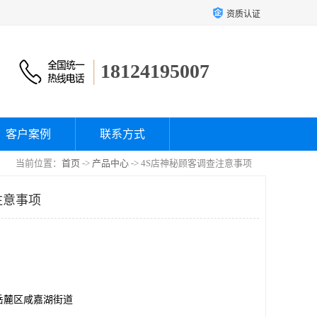
资质认证
18124195007
客户案例
联系方式
当前位置：
首页
->
产品中心
-> 4S店神秘顾客调查注意事项
注意事项
岳麓区咸嘉湖街道