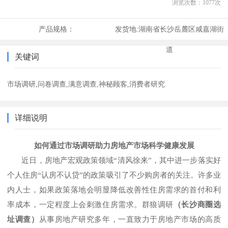
浏览次数：
1077
次
产品规格：
发货地:
湖南省长沙岳麓区咸嘉湖街
道
关键词
市场调研,问卷调查,满意调查,神秘顾客,消费者研究
详细说明
如何通过
市场
调研助力
房地产市场
科学健康发展
近日，房地产宏观政策领域
“清风徐来”，其中进一步落实好
个人住房“认房不认贷”的政策吸引了不少购房者的关注。许多业
内人士，如果政策落地会明显降低改善性住房需求的首付和利
率成本，一定程度上会刺激住房需求。群狼调研
（长沙商圈选
址调查）
从事房地产研究多年，一直致力于房地产市场的高质