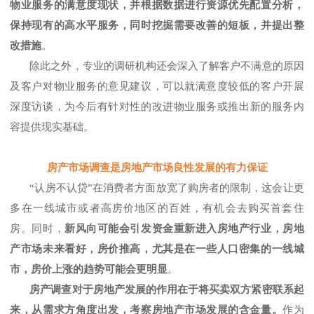
物业服务的满意度现状，
并根据数据进行资源优先配置分析，
保持现有的高水平服务，同时
挖掘需要改善的短板，并提出整
改措施
。
除此之外，专业的调研机构还会深入了解
客户不满意的原因
及客户
对物业服务的
意见建议，
可以就满意度较低的客户开展
深度访谈，
为
今后
有针对性的改进
物业
服务或推出新的服务
内
容
提供
现实基础
。
房产市场调查是房地产市场良性发展的有力保证
“认房不认贷”在消费者方面放宽了购房者的限制，这会让更
多在一线城市或者高房价地区的百姓，有机会去购买首套住
房。同时，
新风向可能会引发资金重新进入房地产行业，房地
产市场未来看好，房价推高，尤其是在一些人口密集的一线城
市，房价上涨的趋势可能会更明显
。
房产调查对于房地产发展的作用在于将买卖双方紧密联系起
来，从需求方角度出发，考察房地产市场发展的含金量。
作为