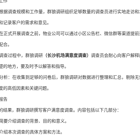
工作
员：根据调查规模和工作量，
群狼调研
组织足够数量的调查员进行实地走访和
和记录客户的需求和意见。
：在正式开展调查之前，
物业公司
可以通过小区公告栏、微信群等渠道提前
配合。
调查过程中
，
群狼调研
（长沙机场满意度调查）
调查员
会
耐心向客户解释
楚的地方，要及时予以解答和指导。
理与分析：在收集到足够的问卷后，
群狼调研
对数据进行整理和汇总，剔除无
度的高低因素和关键问题。
报告
的结果，群狼调研撰写客户满意度调查。内容包括以下几部分：
绍：简要介绍调查的背景、目的和意义。
法：介绍本次调查的具体方案和方法。