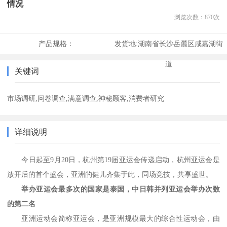
情况
浏览次数：
870
次
产品规格：
发货地:
湖南省长沙岳麓区咸嘉湖街
道
关键词
市场调研,问卷调查,满意调查,神秘顾客,消费者研究
详细说明
今日起至
9月2
0
日，杭州第
1
9
届亚运会传递启动，杭州亚运会是
放开后的首个盛会，亚洲的健儿齐集于此，同场竞技，共享盛世。
举办亚运会最多次的国家是泰国，中日韩并列亚运会举办次数
的第二名
亚洲运动会简称亚运会，是亚洲规模最大的综合性运动会，由