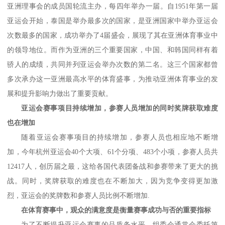
亚洲理事会的成员国轮流主办，每四年举办一届。自
1
951
年第一届
亚运会开始，泰国是举办最多次的国家，是亚洲国家中举办亚运会
次数最多的国家，成功举办了
4届盛会，展现了其在亚洲体育事业中
的领导地位。而作为亚洲的三个重要国家，中国、和韩国同样有着
骄人的成绩，共同并列亚运会举办次数的第二名。这三个国家都曾
多次承办这一亚洲最高水平的体育盛事，为推动亚洲体育事业的发
展和提升影响力做出了重要贡献。
亚运会赛事项目持续增加，参赛人员增加的同时奖牌获取难度
也在增加
随着亚运会赛事项目的持续增加，参赛人员也相应地不断增
加，今年杭州亚运会
40个大项、61个分项、483个小项
，参赛人员共
1
2417
人，创历届之最，这给各国代表团备战和参赛带来了更大的挑
战。同时，奖牌获取的难度也在不断加大，因为竞争变得更加激
烈，亚运会的奖牌数和参赛人员比例不断增加
.
在体育赛事中，观众的满意度是衡量赛事成功与否的重要指标
为了不断提升亚运会赛事的品质务水平，组委会通常会委托第