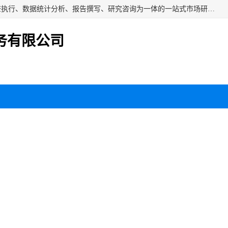
湖南群狼市场调研服务有限公司是一家集问卷设计、市场调查执行、数据统计分析、报告撰写、研究咨询为一体的一站式市场研究服务机构，主要服务：市场调研、三方评估、满意度研究、快消研究、地产物业调查、品牌研究、神秘顾客调查、行业研究、产品研究、公共事务专项调查等。
务有限公司