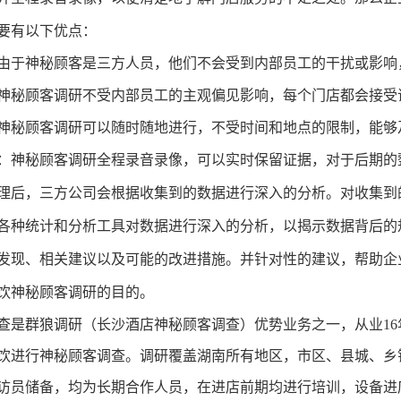
要有以下优点：
由于神秘顾客是三方人员，他们不会受到内部员工的干扰或影响
神秘顾客调研不受内部员工的主观偏见影响，每个门店都会接受
神秘顾客调研可以随时随地进行，不受时间和地点的限制，能够
：神秘顾客调研全程录音录像，可以实时保留证据，对于后期的
理后，三方公司会根据收集到的数据进行深入的分析。对收集到
各种统计和分析工具对数据进行深入的分析，以揭示数据背后的
并
发现、相关建议以及可能的改进措施。
针对性的建议，帮助企
饮
调研
的目的
。
神秘顾客
查
是群狼调研
（长沙酒店神秘顾客调查）
优势业务之一，从业
1
饮
进行
神秘顾客
调查
。
调研覆盖湖南所有地区
，
市区、县城、乡
访员储备，均为长期合作人员，在进店前期均进行培训，设备进