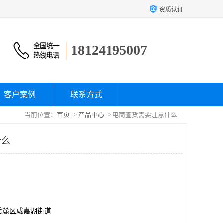
资质认证
18124195007
客户案例
联系方式
当前位置：
首页
->
产品中心
-> 电商查货需要注意什么
什么
岳麓区咸嘉湖街道