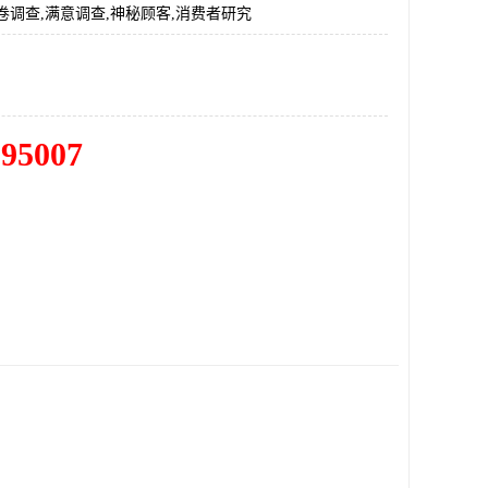
卷调查,满意调查,神秘顾客,消费者研究
195007