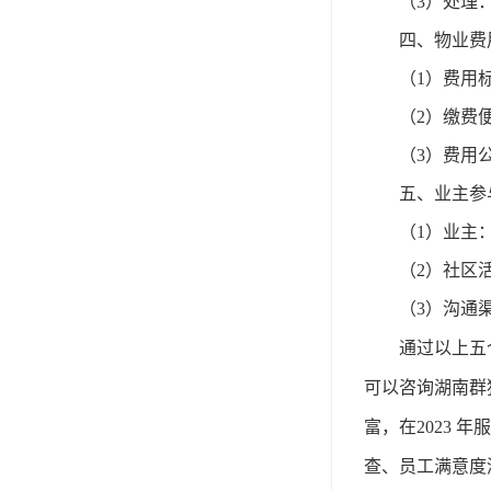
（
3
）
处理
四、物业费
（
1
）
费用
（
2
）
缴费
（
3
）
费用
五、业主参
（
1
）
业主
（
2
）
社区
（
3
）
沟通
通过以上五
可以咨询湖南群
富
，
在
2023
查、员工满意度