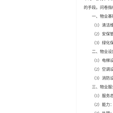
的手段。问卷指
一、物业基
（
1
）
清洁
（
2
）
安保
（
3
）
绿化
二、物业设
（
1
）
电梯
（
2
）
空调
（
3
）
消防
三、物业服
（
1
）
服务
（
2
）
能力