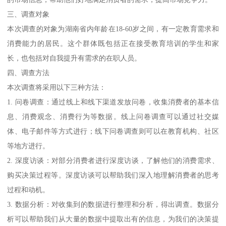
三、调查对象
本次调查的对象为湖南省内年龄在18-60岁之间，有一定教育需求和
消费能力的居民。这个群体既包括正在接受教育培训的学生和家
长，也包括对自我提升有需求的在职人员。
四、调查方法
本次调查将采用以下三种方法：
1. 问卷调查：通过线上和线下渠道发放问卷，收集消费者的基本信
息、消费观念、消费行为等数据。线上问卷调查可以通过社交媒
体、电子邮件等方式进行；线下问卷调查则可以在教育机构、社区
等地方进行。
2. 深度访谈：对部分消费者进行深度访谈，了解他们的消费需求、
购买决策过程等。深度访谈可以帮助我们深入地理解消费者的思考
过程和动机。
3. 数据分析：对收集到的数据进行整理和分析，得出调查。数据分
析可以帮助我们从大量的数据中提取出有的信息，为我们的决策提