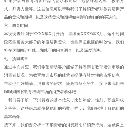
5. 消费者对教育培训产品的需求和期望：包括课程内容、教学方
式、师资力量等。这些信息可以帮助我们了解消费者对教育培训产
品的需求和期望，以及这些需求和期望如何影响他们的购买决策。
六、调查时间
本次调查计划于XXXX年X月开始，持续至XXXX年X月。这个时间
段既能覆盖大部分的年度培训需求，也能保证数据的时效性。我们
将在这期间进行线上和线下的问卷调查，以及深度访谈。
七、预期成果
通过本次调查，我们希望帮助客户能够了解湖南省教育培训市场的
消费者状况，为教育培训市场的经营者提供有针对性的市场信息，
帮助他们好地满足消费者的需求，提高市场竞争力。接下来我们来
聊聊湖南省教育培训市场的消费者群体吧！
，我们要了解一下消费者的基本信息，比如年龄、性别、职业和收
入等等。这些信息就像是他们的档案一样，让我们好地了解他们的
基本画像。
接下来，我们要分析一下消费者的消费观念和消费行为。这就像是