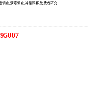
卷调查,满意调查,神秘顾客,消费者研究
195007