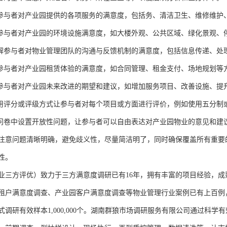
解参与者对产业园提供的各项服务的满意度，包括务、清洁卫生、维修维护
估参与者对产业园的环境设施满意度，如大楼外观、公共区域、绿化景观、
了解参与者对物业管理团队的沟通与反馈机制的满意度，包括信息传递、处
估参与者对产业园租赁体验的满意度，如合同管理、租金支付、场地规划等
解参与者对产业园未来改进的期望和建议，如增加服务项目、改善设施、提
使用评分或评级方式让参与者对每个项目或方面进行评价，例如使用五分制
在问卷中设置开放性问题，让参与者可以自由表达对产业园物业的意见和建
注意问题清晰明确，避免歧义性，尽量简洁明了，同时确保覆盖所有重要
性。
业三方评优）致力于三方满意度调研已有16年，拥有丰富的项目经验，
租户满意度调查、产业园客户满意度调查等物业管理行业案例已有上百例，
式调研有效样本1,000,000个。湖南群狼市场调研服务有限公司通过科