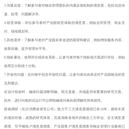
3.沟通反馈：了解参与者对物业管理团队的沟通反馈机制的满意度，包括信息传
递、处理、问题解决等。
4.租赁体验：评估参与者对产业园租赁体验的满意度，例如合同管理、租金支
付、场地规划等。
5.其他需求：了解参与者对产业园未来改进的期望和建议，例如增加服务内容、
改善设施、提升管理水平等。
6.指标量化：使用评分或排名系统，让参与者对每个指标或方面进行评估，例如
使用五分制或十分制。
7.开放性问题：在问卷中包含开放性问题，让参与者自由表达对产业园物业的意
见和建议。
在设计指标时，确保问题清晰明确、简洁直接，并涵盖所有重要的研究方面。
此外，进行问卷的试运行可以帮助确保问卷的易理解性和有效性。
群狼调研（长沙消费者研究公司）致力于三方满意度调研已有16年，拥有丰富
的项目经验，成熟的研究体系，完成湖南各地市的物业三方评估、业主满意度
调查、写字楼租户满意度调查、产业园客户满意度调查等物业管理行业案例已