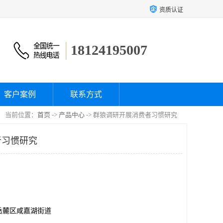
资质认证
18124195007
客户案例
联系方式
当前位置：
首页
->
产品中心
-> 群狼调研开展消费者习惯研究
者习惯研究
岳麓区咸嘉湖街道