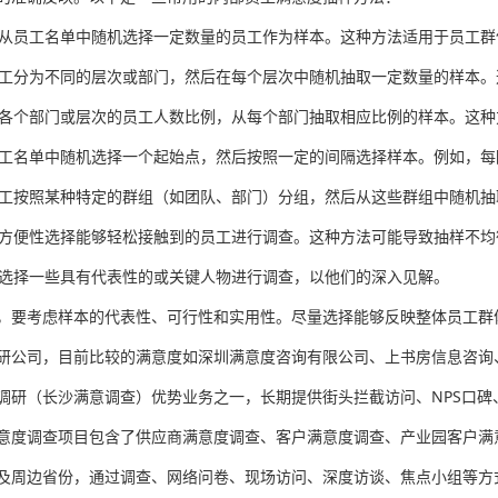
： 从员工名单中随机选择一定数量的员工作为样本。这种方法适用于员工
将员工分为不同的层次或部门，然后在每个层次中随机抽取一定数量的样本
根据各个部门或层次的员工人数比例，从每个部门抽取相应比例的样本。这
从员工名单中随机选择一个起始点，然后按照一定的间隔选择样本。例如，每
将员工按照某种特定的群组（如团队、部门）分组，然后从这些群组中随机
根据方便性选择能够轻松接触到的员工进行调查。这种方法可能导致抽样不
工中选择一些具有代表性的或关键人物进行调查，以他们的深入见解。
，要考虑样本的代表性、可行性和实用性。尽量选择能够反映整体员工群
研公司，目前比较的满意度如深圳满意度咨询有限公司、上书房信息咨询
调研（长沙满意调查）优势业务之一，长期提供街头拦截访问、NPS口
意度调查项目包含了供应商满意度调查、客户满意度调查、产业园客户满
及周边省份，通过调查、网络问卷、现场访问、深度访谈、焦点小组等方式调研