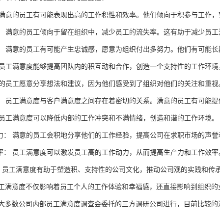
： 满意的员工有可能表现出高的工作积性和效率。他们倾向于积参与工作
率： 满意的员工倾向于留在组织中，减少员工的流失率。这有助于减少员
度： 满意的员工有可能产生忠诚感，愿意为组织付出多努力。他们有可能
： 员工满意度能够提高团队内的积互动和合作，创造一个支持性的工作环
满意的员工愿意分享想法和建议，因为他们感受到了组织对他们的关注和重视
度： 员工满意度与客户满意度之间存在着密切的关系。满意的员工有可能
： 员工满意度可以降低内部的工作冲突和不满情绪，创造和谐的工作环境。
引力： 满意的员工会积地分享他们的工作经验，提高公司在求职市场的声
效率： 员工满意度可以激发员工高的工作动力，从而提高生产力和工作效率
化： 员工满意度有助于塑造积、支持性的公司文化，推动公司观的实践和传
工满意度不仅影响着员工个人的工作体验和幸福感，还直接影响到组织的
大多数公司内部员工满意度调查会委托的三方调研公司进行，目前比较的