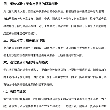
四、餐饮体验：美食与服务的双重考验
湖北作为美食大省，酒店的餐饮服务自然备受关注。神秘顾客在体验酒店餐厅时发现，
自助早餐的种类丰富多样，涵盖了中式、西式等多种美食，但在高峰期，取餐区域容易
出现拥挤，部分菜品不及时。对于正餐来说，菜品质量，口味多样，但服务人员的服务
态度和响应速度仍有待提升。
五、离店环节：服务的后印象
离店环节是顾客对服务的后印象。调研发现，大部分酒店的退房手续简便，账单清晰，
但也有少数酒店在离店时未能提供送别服务，让顾客感到有些冷落。
六、湖北酒店市场的特点与趋势
湖北省的酒店市场竞争激烈，主要由大型连锁酒店和中小型特色酒店组成。消费者加倾
向于选择和个性化服务，对舒适度、性和环境要求较高。同时，随着旅游业的发展，具
有地方特色的民宿也逐渐受到游客的青睐。
七、总结与建议
通过本次神秘顾客调研，我们发现湖北酒店在服务和设施方面既有亮点也有不足。为了
提升竞争力，酒店需要在以下几个方面加强改进：一是提升员工的培训，提高服务质量