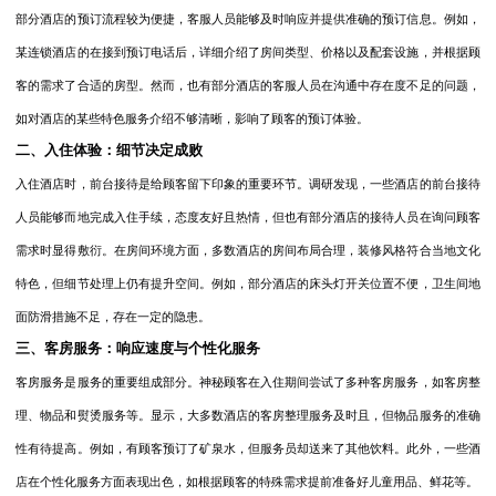
部分酒店的预订流程较为便捷，客服人员能够及时响应并提供准确的预订信息。例如，
某连锁酒店的在接到预订电话后，详细介绍了房间类型、价格以及配套设施，并根据顾
客的需求了合适的房型。然而，也有部分酒店的客服人员在沟通中存在度不足的问题，
如对酒店的某些特色服务介绍不够清晰，影响了顾客的预订体验。
二、入住体验：细节决定成败
入住酒店时，前台接待是给顾客留下印象的重要环节。调研发现，一些酒店的前台接待
人员能够而地完成入住手续，态度友好且热情，但也有部分酒店的接待人员在询问顾客
需求时显得敷衍。在房间环境方面，多数酒店的房间布局合理，装修风格符合当地文化
特色，但细节处理上仍有提升空间。例如，部分酒店的床头灯开关位置不便，卫生间地
面防滑措施不足，存在一定的隐患。
三、客房服务：响应速度与个性化服务
客房服务是服务的重要组成部分。神秘顾客在入住期间尝试了多种客房服务，如客房整
理、物品和熨烫服务等。显示，大多数酒店的客房整理服务及时且，但物品服务的准确
性有待提高。例如，有顾客预订了矿泉水，但服务员却送来了其他饮料。此外，一些酒
店在个性化服务方面表现出色，如根据顾客的特殊需求提前准备好儿童用品、鲜花等。