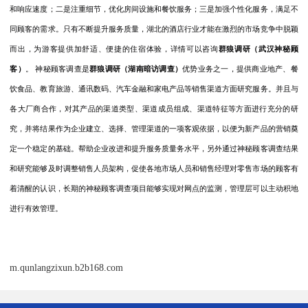
和响应速度；二是注重细节，优化房间设施和餐饮服务；三是加强个性化服务，满足不
同顾客的需求。只有不断提升服务质量，湖北的酒店行业才能在激烈的市场竞争中脱颖
而出，为游客提供加舒适、便捷的住宿体验
，详情可以咨询
群狼调研（武汉神秘顾
客）
。
神秘顾客调查是
群狼调研（湖南暗访调查）
优势业务之一，提供商业地产、餐
饮食品、教育旅游、通讯数码、汽车金融和家电产品等销售渠道方面研究服务。并且与
各大厂商合作，对其产品的渠道类型、渠道成员组成、渠道特征等方面进行充分的研
究，并将结果作为企业建立、选择、管理渠道的一项客观依据，以便为新产品的营销奠
定一个稳定的基础。
帮助企业改进和提升服务质量务水平，另外通过神秘顾客调查结果
和研究能够及时调整销售人员架构，促使各地市场人员和销售经理对零售市场的顾客有
着清醒的认识，长期的神秘顾客调查项目能够实现对网点的监测，管理层可以主动积地
进
行有效管理。
m.qunlangzixun.b2b168.com