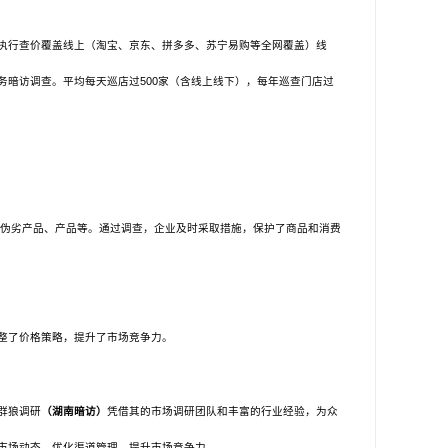
执行查价覆盖线上（淘宝、京东、拼多多、苏宁易购等全网覆盖）线
务暗访调查。平均每天巡店过
500家（含线上线下），每年巡查门店过
括伪劣产品、产品等。通过调查，企业及时采取措施，保护了商品和消费
整了价格策略，提升了市场竞争力。
群狼调研
（湖南暗访）
凭借其的市场调研团队和丰富的行业经验，为众
市场动态，优化渠道管理，提升市场竞争力。