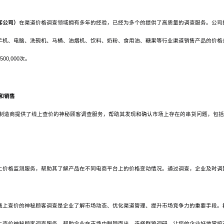
客公司）
在渠道价格调查领域拥有多年的经验，已经为多个的提供了高质量的调查服务。公司
手机、电脑、洗碗机、马桶、油烟机、饮料、奶粉、食用油、糖果等行业渠道销售产品的价格
00,000次。
和销售
品制造商提供了线上查价的神秘顾客调查服务，帮助其发现和确认市场上存在的串货问题，包
上价格监测服务，帮助其了解产品在不同电商平台上的价格变动情况。通过调查，企业及时调
线上查价的神秘顾客调查是企业了解市场动态、优化渠道管理、提升市场竞争力的重要手段。
上查价神秘顾客调查服务，帮助企业在市场中脱颖而出。选择群狼调研，让您的企业好地掌控