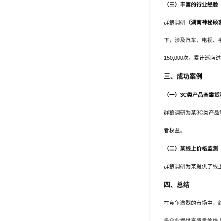
（三）丰富的行业经验
群狼调研
（湖南神秘顾
下，涉及汽车、电视、
150,000次，累计巡店过5
三、成功案例
（一）
3C类产品查窜货
群狼调研为某
3C类产
者权益。
（二）某线上价格监测
群狼调研为某提供了线
四
、总结
在竞争激烈的市场中，
多企业提供高质量的线