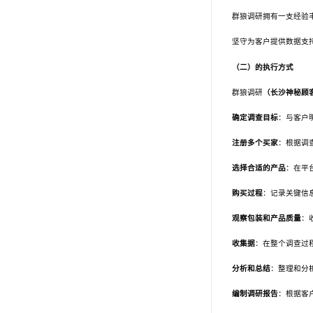
群狼调研拥有一支经验
坚守为客户提供数据支
（二）的执行方式
群狼调研
（长沙神秘顾
确定调查目标
：与客户
注册多个买家
：根据调
选择合适的产品
：在平
购买过程
：记录关键信
观察包装和产品质量
：
收集据
：在整个调查过
分析和总结
：整理和分
编制调研报告
：根据客