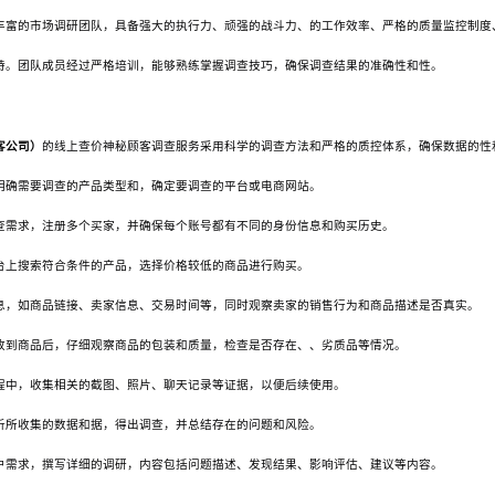
丰富的市场调研团队，具备强大的执行力、顽强的战斗力、的工作效率、严格的质量监控制度
持。团队成员经过严格培训，能够熟练掌握调查技巧，确保调查结果的准确性和性。
客公司）
的线上查价神秘顾客调查服务采用科学的调查方法和严格的质控体系，确保数据的性
明确需要调查的产品类型和，确定要调查的平台或电商网站。
查需求，注册多个买家，并确保每个账号都有不同的身份信息和购买历史。
台上搜索符合条件的产品，选择价格较低的商品进行购买
。
息，如商品链接、卖家信息、交易时间等，同时观察卖家的销售行为和商品描述是否真实。
收到商品后，仔细观察商品的包装和质量，检查是否存在、、劣质品等情况。
程中，收集相关的截图、照片、聊天记录等证据，以便后续使用。
析所收集的数据和据，得出调查，并总结存在的问题和风险。
户需求，撰写详细的调研，内容包括问题描述、发现结果、影响评估、建议等内容。