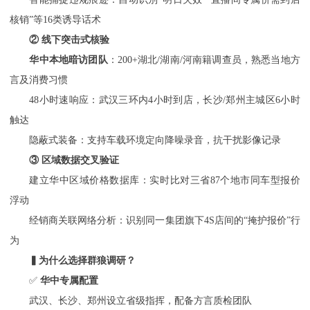
核销”等16类诱导话术
② 线下突击式核验
华中本地暗访团队
：
200+湖北/湖南/河南籍调查员，熟悉当地方
言及消费习惯
48小时速响应：武汉三环内4小时到店，长沙/郑州主城区6小时
触达
隐蔽式装备：支持车载环境定向降噪录音，抗干扰影像记录
③ 区域数据交叉验证
建立华中区域价格数据库：实时比对三省
87个地市同车型报价
浮动
经销商关联网络分析：识别同一集团旗下
4S店间的“掩护报价”行
为
▍为什么选择群狼调研？
✅
华中专属配置
武汉、长沙、郑州设立省级指挥，配备方言质检团队