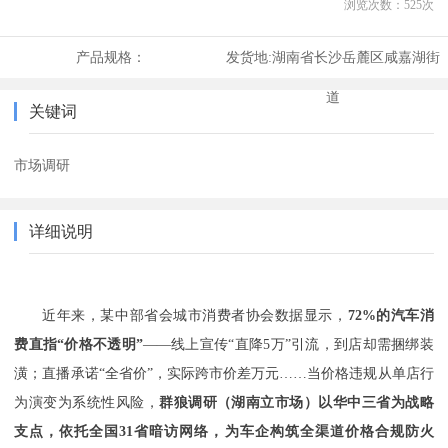
浏览次数：
525
次
产品规格：
发货地:
湖南省长沙岳麓区咸嘉湖街
道
关键词
市场调研
详细说明
近年来，某中部省会城市消费者协会数据显示，
72%的汽车消
费直指“价格不透明”
——线上宣传“直降5万”引流，到店却需捆绑装
潢；直播承诺“全省价”，实际跨市价差万元……当价格违规从单店行
为演变为系统性风险，
群狼调研
（湖南立市场）
以华中三省为战略
支点，依托全国
31省暗访网络，为车企构筑全渠道价格合规防火