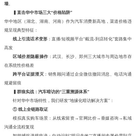
墙
。
▍直击华中市场三大“价格陷阱”
华中地区（湖北、湖南、河南）作为汽车消费新高地，渠道价格违
规呈现典型特征：
线上引流话术变形
：直播
/短视频平台“截流-到店转化”套路集中
高发
区域价差隐蔽操作
：武汉、长沙、郑州三大城市与周边地市存
在系统性价格差
跨平台证据湮灭
：销售顾问通过企业微信撤回消息、电话沟通
规避留痕
▍群狼实战：汽车暗访的“三重溯源体系”
针对华中市场特性，我们研发
“地缘化暗访解决方案”：
① 线上全链路取证
模拟真实购车场景：从线索留资
→官网比价→垂媒咨询→私域
沟通全流程复现
智能捕捉违规痕迹：自动识别
“明日失效”“直播间专属价需到店