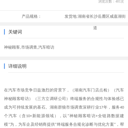
浏览次数：
481
次
产品规格：
发货地:
湖南省长沙岳麓区咸嘉湖街
道
关键词
神秘顾客,市场调查,汽车暗访
详细说明
（
湖南汽车门店点检
）（
汽车
在汽车市场竞争日益激烈的背景下，
神秘顾客暗访
）（
三方立调研公司
）
终端服务的合规性与体验感已
成为可持续发展的基石。湖南群狼市场调查深耕行业
17
年，服务
40
个汽车（含
10+
新能源领域），以
“
神秘顾客暗访
+
全链路数据建
模
”
为，为车企及经销商提供
“
终端服务合规化诊断与优化方案
”
，帮