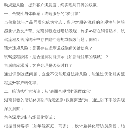
助规避风险、提升客户满意度，终实现与口碑的双赢。
一、
合规性与体验感：终端服务的
“
双引擎
”
当价格战与产品同质化成为常态，客户对服务流程的合规性与体验
感要求愈发严苛。湖南群狼通过暗访发现，许多
4S
店在销售话术、试
驾流程及售后响应中存在隐性违规或低效问题，例如：
话术违规风险：是否存在虚承诺或隐瞒关键信息？
试驾流程缺陷：是否遗漏功能演示（如新能源车的续试）？
售后响应滞后：客户处理是否及时且？
通过识别这些问题，企业不仅能规避法律风险，能通过优化服务流
程提升客户转化率。
二、
暗访执行方法论：从
“
表面合规
”
到
“
深度优化
”
湖南群狼的暗访体系以
“
场景还原
+
数据穿透
”
为，通过以下手段实现
深度洞察：
角色深度定制与场景化测试：
根据目标客群（如年轻家庭、商务），设计差异化暗访员身份，结