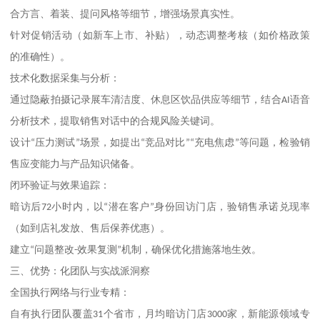
合方言、着装、提问风格等细节，增强场景真实性。
针对促销活动（如新车上市、补贴），动态调整考核（如价格政策
的准确性）。
技术化数据采集与分析：
通过隐蔽拍摄记录展车清洁度、休息区饮品供应等细节，结合
AI
语音
分析技术，提取销售对话中的合规风险关键词。
设计
“
压力测试
”
场景，如提出
“
竞品对比
”“
充电焦虑
”
等问题，检验销
售应变能力与产品知识储备。
闭环验证与效果追踪：
暗访后
72
小时内，以
“
潜在客户
”
身份回访门店，验销售承诺兑现率
（如到店礼发放、售后保养优惠）。
建立
“
问题整改
-
效果复测
”
机制，确保优化措施落地生效。
三、
优势：化团队与实战派洞察
全国执行网络与行业专精：
自有执行团队覆盖
31
个省市，月均暗访门店
3000
家，新能源领域专