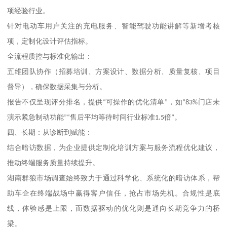
项经验行业。
针对电动车用户关注的充电服务、智能驾驶功能讲解等新增考核
项，定制化设计评估指标。
全流程质控与标准化输出：
五维团队协作（招募培训、方案设计、数据分析、质量复核、项目
督导），确保数据采集与分析。
报告不仅呈现评分排名，提供
“
可操作的优化清单
”
，如
“83%
门店未
演示紧急制动功能
”“
售后平均等待时间行业标准
1.5
倍
”
。
四、
长期：从诊断到赋能：
结合暗访数据，为企业提供定制化培训方案与服务流程优化建议，
推动终端服务质量持续提升。
湖南群狼市场调查始终致力于通过科学化、系统化的暗访体系，帮
助车企在终端战场中赢得客户信任，抢占市场先机。合规性是底
线，体验感是上限，而数据驱动的优化则是通向长期竞争力的桥
梁。