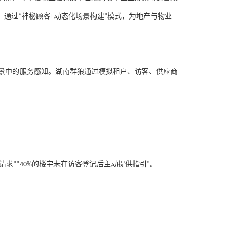
，通过
“
神秘顾客
+
动态化场景构建
”
模式，为地产与物业
景中的服务感知。湖南群狼通过模拟租户、访客、供应商
请求
”“40%
的楼宇未在访客登记后主动提供指引
”
。