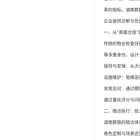
率的指标。湖南群
企业提供诊断与优
一、
从
“
表面合规
”
传统的物业检查往
等多重身份，设计
接待与安保：从大
设施维护：电梯运
突发应对：通过模
通过量化评分与问
二、
暗访执行：技
湖南群狼的暗访体
角色定制与场景还