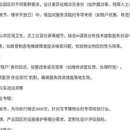
业园区的不同客群需求，设计差异化暗访员身份（如外籍访客、残障人士
商节、楼宇开放日）中，增加对服务流程的专项考核（如租户优惠、导览
公共区域卫生、员工仪容仪表等细节，结合
AI
语音分析技术提取服务对话
景，如故意制造电梯故障或投诉噪音问题，检验物业响应的性与效率。
：
“
租户
”
身份回访，验整改承诺兑现率（如维修进度反馈、处理时效）。
果复测
-
优化迭代
”
机制，确保服务改进措施落地生效。
与实战派洞察
业专精：
省市，月均执行暗访
3000
次，针对写字楼物业的专项经验行业。
理、产业园区的设施维护等细分需求，定制化设计评估指标。