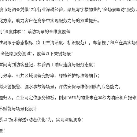
狼市场调查凭借
17
年行业深耕经验，聚焦写字楼物业的
“
全场景暗访
”
服务
化方案，助力客户在竞争中实现服务力与的双重提升。
到
“
深度体验
”
：暗访场景的全维度覆盖
往局限于静态指标（如卫生清洁度、标识规范），却忽视了租户在真实场
“
全链路服务测试
”
，覆盖以下关键场景：
堂问询到访客登记，检验员工响应速度与服务态度；
行效率、公共区域设备完好率、绿植养护标准等细节；
拟火警报警、漏水事故等场景，评估安保与维修团队的应急能力。
题归因，企业可定位服务短板，例如
“65%
的物业未在
30
秒内响应租户报修
术赋能与场景化设计
系以
“
技术穿透
+
动态优化
”
为，实现深度洞察：
原：