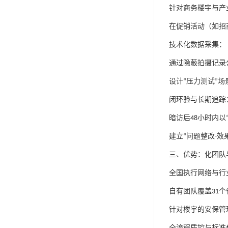
针对商务楼宇与产
在促销活动（如招
技术化数据采集：
通过隐蔽拍摄记录
设计
“
压力测试
”
场
闭环验与长期追踪
暗访后
48
小时内以
建立
“
问题整改
-
效
三、
优势：化团队
全国执行网络与行
自有团队覆盖
31
个
针对楼宇的安保管