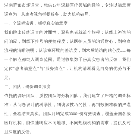
湖南群狼市场调查，凭借
17
年深耕医疗领域的经验，专注以满意度
调查为，从患者视角捕捉服务，助力机构破局。
一、
全流程渗透，捕捉真实满意度
我们跳出传统调查的片面性，聚焦患者就诊全旅程：从线上咨询的
问响应，到线下挂号的便捷程度；从医护人员的沟通耐心，到检查
流程的清晰说明；从诊室环境的整洁度，到术后随访的贴心度
……
每
一个触点都纳入调查范围。通过收集数千份真实患者的反馈，我们
定位
“
患者满意点
”
与
“
服务痛点
”
，让机构清晰看见自身的优势与不
足。
二、
团队，确保调查深度
依托的调研团队、质控团队与分析团队，我们建立了严格的调查标
准：从问卷设计的科学性，到访谈技巧的性，再到数据核验的严谨
性，全程结果真实。团队月均完成
3000+
份有效调查，覆盖全国各级
医疗机构，能快速响应不同地域、不同规模机构的需求，提供及时
且深度的反馈。