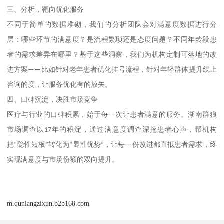
三、
分析，靶向优化服务
不同于简单的数据堆砌，我们的分析团队会对满意度数据进行分
层：哪些环节的满意度？是流程繁琐还是态度问题？不同年龄段患
者的需求差异在哪里？基于这些洞察，我们为机构定制可落地的改
进方案
——
比如针对老年患者优化挂号流程，针对年轻群体提升线上
咨询的度，让服务优化有的放矢。
四、
口碑沉淀，决胜市场竞争
医疗与行业的口碑积累，始于每一次让患者满意的服务。湖南群狼
市场调查以
17
年的积淀，通过满意度调查深挖患者心声，帮机构
把
“
隐性短板
”
转化为
“
显性优势
”
，让每一份改进都直抵患者需求，终
实现满意度与市场份额的双向提升。
m.qunlangzixun.b2b168.com