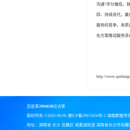
沟通
”
评分偏低，
四、
持续迭代，赢
服务的竞争，本质
化方案推动服务迭
http://www.qunlang
您是第
2094638
位访客
版权所有 ©2026-08-06
湘ICP备20015656号-2
湖南群狼市
地址：湖南省 长沙 岳麓区 咸嘉湖街道 湖南省长沙市岳麓