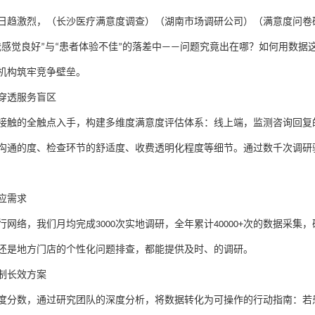
（长沙医疗满意度调查）（湖南市场调研公司）（满意度问卷
日趋激烈，
我感觉良好
”
与
“
患者体验不佳
”
的落差中
——
问题究竟出在哪？如何用数据
机构筑牢竞争壁垒。
穿透服务盲区
接触的全触点入手，构建多维度满意度评估体系：线上端，监测咨询回复
沟通的度、检查环节的舒适度、收费透明化程度等细节。通过数千次调研
应需求
行网络，我们月均完成
3000
次实地调研，全年累计
40000+
次的数据采集，
还是地方门店的个性化问题排查，都能提供及时、的调研。
制长效方案
度分数，通过研究团队的深度分析，将数据转化为可操作的行动指南：若