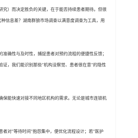
研究）
而决定胜负的关键，在于能否持续患者期待。但很
这种信息差？湖南群狼市场调查以满意度调查为工具，用
的准确性与及时性，捕捉患者对预约流程的便捷性反馈；
验证，我们能识别那些
“
机构没察觉、患者很在意
”
的隐性
确保能快速对接不同地区机构的需求。无论是城市连锁机
患者对
“
等待时间
”
抱怨集中，便优化流程设计；若
“
医护