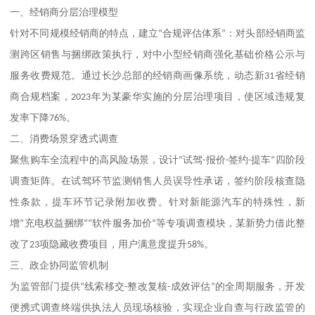
一、
经销商分层治理模型
针对不同规模经销商的特点，建立
“
合规评估体系
”
：对头部经销商监
测跨区销售与捆绑政策执行，对中小型经销商强化基础价格公示与
服务收费规范。通过长沙总部的经销商画像系统，动态新
31
省经销
商合规档案，
2023
年为某豪华实施的分层治理项目，使区域违规复
发率下降
76%
。
二、
消费场景穿透式调查
聚焦购车全流程中的高风险场景，设计
“
试驾
-
报价
-
签约
-
提车
”
四阶段
调查矩阵。在试驾环节监测销售人员误导性承诺，签约阶段核查隐
性条款，提车环节记录附加收费。针对新能源汽车的特殊性，新
增
“
充电权益捆绑
”“
软件服务加价
”
等专项调查模块，某新势力借此整
改了
23
项隐藏收费项目，用户满意度提升
58%
。
三、
政企协同监管机制
为监管部门提供
“
线索移交
-
整改复核
-
成效评估
”
的全周期服务，开发
便携式调查终端供执法人员现场核验，实现企业自查与行政监管的