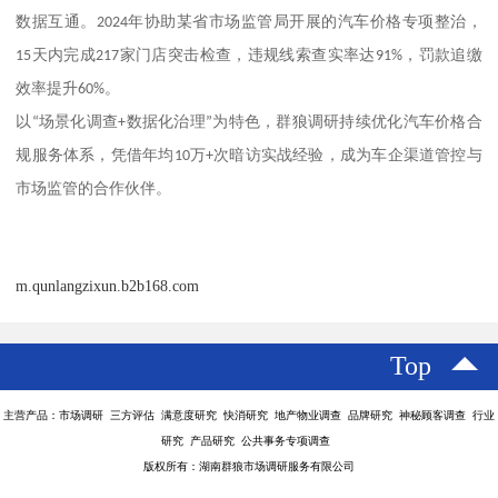
数据互通。
2024
年协助某省市场监管局开展的汽车价格专项整治，
15
天内完成
217
家门店突击检查，违规线索查实率达
91%
，罚款追缴
效率提升
60%
。
以
“
场景化调查
+
数据化治理
”
为特色，群狼调研持续优化汽车价格合
规服务体系，凭借年均
10
万
+
次暗访实战经验，成为车企渠道管控与
市场监管的合作伙伴。
m.qunlangzixun.b2b168.com
Top
主营产品：市场调研 三方评估 满意度研究 快消研究 地产物业调查 品牌研究 神秘顾客调查 行业
研究 产品研究 公共事务专项调查
版权所有：湖南群狼市场调研服务有限公司