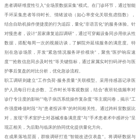
患者调研维度性引入
“
全场景数据采集
”
模式。在门诊环节，通过智能
手环采集患者等待时长、情绪波动（如心率变化关联焦虑指数），
结合自助机操作便捷度的行为追踪，量化
“
非语言化
”
的服务体验。针
对慢患者，设计
“
居家康复追踪调研
”
，通过可穿戴设备同步用依从性
数据，搭配每周一次的视频访谈，了解院外延续服务的满意度。特
别在急诊场景，开发
“
紧急情况服务评价模块
”
，聚焦
“
医护响应速
度
”“
抢救信息同步及时性
”
等关键指标，通过家属实时扫码评价与医
护事后复盘的对比分析，优化急诊流程。
职工调研则建立
“
工作负荷
-
服务质量
”
关联模型。采用传感器记录医
护人员每日行走步数、工作时长等客观数据，结合
“
夜班轮值频率对
诊疗专注度的影响
”“
电子病历系统操作复杂度
”
等主观问卷，揭示
“
工
作强度峰值时段
”
与
“
患者投诉率
”
的时间相关性。通过跨科室数据比
对，发现
“
手术室护士对器械准备满意度
”
与
“
手术患者术中感评分
”
呈
现正相关，为后勤与临床的协同优化提供量化方向。
在成果落地层面，群狼调研打造
“
智能改进仪表盘
”
。将调研数据与