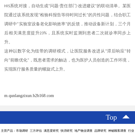
HIS
系统对接，自动生成
“
问题
-
责任部门
-
改进建议
”
的联动清单。某医
院通过该系统发现
“
检验科报告等待时间过长
”
的共性问题，结合职工
调研中
“
实验室设备老化影响效率
”
的反馈，推动设备新计划，三个月
后相关满意度提升
23%
，且系统实时监测到患者二次就诊率同步上
升。
这种以数字化为纽带的调研模式，让医院服务改进从
“
滞后响应
”
转
向
“
前瞻优化
”
，既患者需求的触达，也为医护人员创造的工作环境，
实现医疗服务质量的螺旋式上升。
m.qunlangzixun.b2b168.com
Top
主营产品：市场调研 三方评估 满意度研究 快消研究 地产物业调查 品牌研究 神秘顾客调查 行业