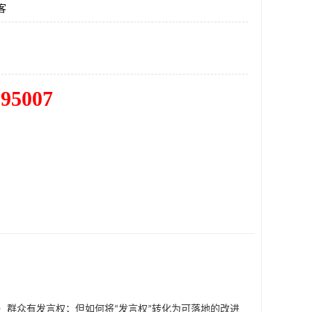
客
195007
）
群众有发言权；但如何将
“
发言权
”
转化为可落地的改进