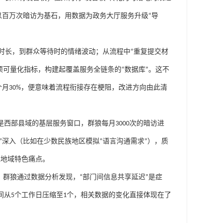
以百万次暗访为基石，用数据为政务大厅服务升级
“
导
时长，到群众等待时的情绪波动；从流程中
“
重复提交材
项可量化指标，构建起覆盖服务全链条的
“
数据库
”
。这不
个月
30%
，便意味着流程衔接存在梗阻，改进方向由此清
是西部县域的基层服务窗口，群狼每月
3000
次的暗访进
”
深入（比如在少数民族地区模拟
“
语言沟通需求
”
），质
位地域特色痛点。
，群狼通过数据分析发现，
“
部门间信息共享延迟
”
是症
间从
5
个工作日压缩至
1
个，相关数据的变化直接体现在了