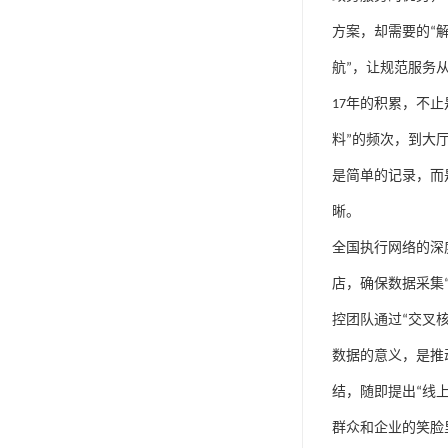
方案，却需要的
“
航
”
，让规范服务
17
年的积累，不止
料
”
的频次，到大
是简单的记录，而
晰。
全国执行网络的深
店，确保数据采集
控团队通过
“
交叉
数据的意义，是推
结，随即提出
“
线
群众和企业的笑脸