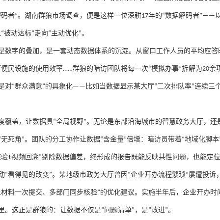
解码者
”
。湖南群狼市场调查，便是这样一位深耕
17
年的
“
数据解码者
”——
从
“
被动达标
”
走向
“
主动优化
”
。
是数字的叠加，是一套动态数据体系的沉淀。从窗口工作人员的平均应答
厅便民设施的使用效率
……
群狼的暗访团队将每一次
“
模拟办事
”
拆解为
20
余
是对
“
群众满意
”
的具象化
——
比如当数据显示某大厅
“
二次排队率
”
连续三
度覆盖，让数据具
“
全局视野
”
。无论是东部沿海城市的智慧政务大厅，还
“
无死角
”
。团队的分工协作让数据
“
含金量
”
倍增：暗访员带着
“
地域化脚本
核验
+
视频回溯
”
剔除数据偏差，终形成的报告既能反映共性问题，也能定
动
“
看得见的改变
”
。某地级市政务大厅曾因
“
企业开办流程繁琐
”
屡遭投诉
上材料一次提交、多部门同步核验
”
的优化建议。实施半年后，企业开办时
里。这正是群狼的：让数据不仅是
“
问题清单
”
，是
“
改进
”
。