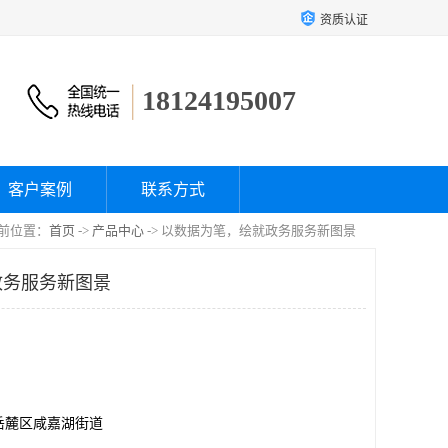
资质认证
18124195007
客户案例
联系方式
前位置：
首页
->
产品中心
-> 以数据为笔，绘就政务服务新图景
政务服务新图景
岳麓区咸嘉湖街道