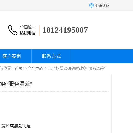
资质认证
18124195007
客户案例
联系方式
前位置：
首页
->
产品中心
-> 以全场景调研破解政务“服务温差”
务“服务温差”
岳麓区咸嘉湖街道