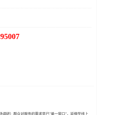
195007
场调研）
群众对服务的需求早已
“
单一窗口
”
，延伸至线上