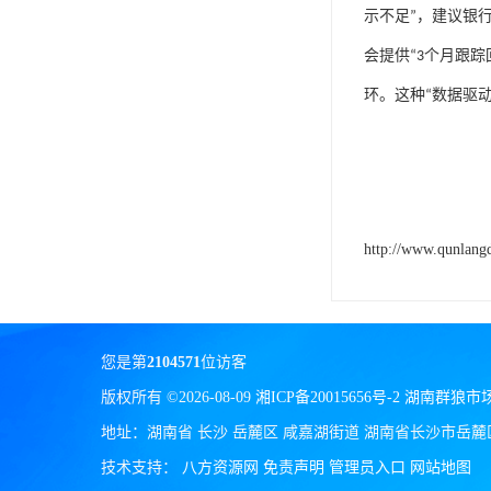
示不足
”
，建议银
会提供
“3
个月跟踪
环。这种
“
数据驱
http://www.qunlang
您是第
2104571
位访客
版权所有 ©2026-08-09
湘ICP备20015656号-2
湖南群狼市
地址：湖南省 长沙 岳麓区 咸嘉湖街道 湖南省长沙市岳麓
技术支持：
八方资源网
免责声明
管理员入口
网站地图