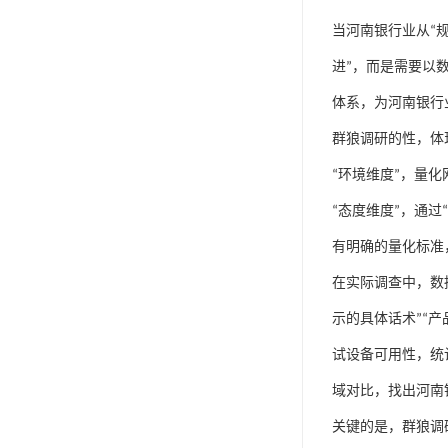
当河南银行业从
“
进
”
，而是需要以
体系，为河南银行
群狼调研的性，体
“
环境维度
”
，量化
“
态度维度
”
，通过
“
有明确的量化标准
在实际调查中，数
示的具体话术
”“
产
试设备可用性，统
域对比，找出河南
关键的是，群狼调