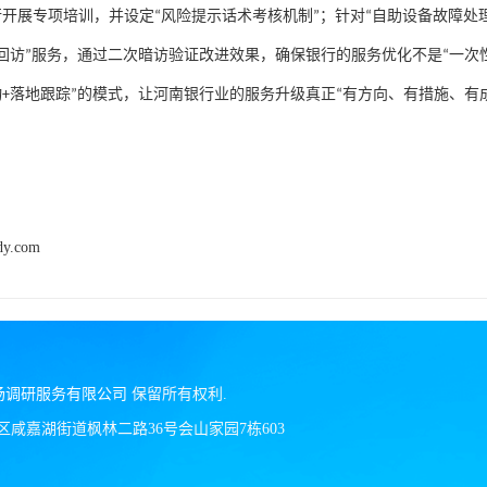
行开展专项培训，并设定
“
风险提示话术考核机制
”
；针对
“
自助设备故障处
回访
”
服务，通过二次暗访验证改进效果，确保银行的服务优化不是
“
一次
动
+
落地跟踪
”
的模式，让河南银行业的服务升级真正
“
有方向、有措施、有
dy.com
场调研服务有限公司
保留所有权利.
区咸嘉湖街道枫林二路36号会山家园7栋603