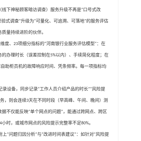
（线下神秘顾客暗访调查）
服务升级不再是
“
口号式改
经验式调查
”
升级为
“
可量化、可追溯、可落地
”
的服务评估
务质量持续进阶的伙伴。
大维度、
23
项细分指标的
“
河南银行业服务评估模型
”
：在
务的办理时长（误差控制在
5%
以内）、手续简化程度；在
踪自助柜员机的故障响应时间、凭条频率。每一项指标均
记录设备，同步记录
“
工作人员介绍产品的时长
”“
风险提
务，则会连续
3
天在不同时段（早高峰、午间、晚间）测
数据不仅能反映
“
单个网点的问题
”
，能通过跨网点、跨区
4
小时，或城市网点的风险提示完整率不足
80%
。
附上
“
问题归因分析
”
与
“
改进时间表建议
”
：如针对
“
风险提