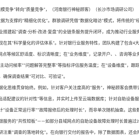
（河南银行神秘顾客）（长沙市场调研公司）
规模竞争
”
转向
“
质量竞争
”
，
数据为支撑的
“
精细化优化
”
。群狼调研凭借
“
数据化暗访
”
模式，将传统的
“
业搭建起
“
调查
-
分析
-
改进
-
复盘
”
的全链条服务提升闭环，成为推动行业服
现在其
“
科学量化的评估体系
”
。针对银行业服务特性，团队构建了包含
4
网点等候区舒适度、标识清晰度；在
“
业务维度
”
，记录开户、、咨询等业
主动问候率
”“
问题解答完整率
”
等指标评估服务温度；在
“
设备维度
”
，跟
，确保调查结果
“
可对比、可验证
”
。
据化思维贯穿始终。例如，针对客户关注度高的
“
服务
”
，神秘顾客会携带
品适配建议的针对性
”
等信息，并实时上传至云端数据库；针对自助设备服
计
“
设备正常运行率
”“
故障报修后的处理时长
”
，而非单次随机抽查。这些
银服务的
“
共性短板
”——
如部分县域网点的自助设备故障处理时长普遍过
2
研注重
“
调查的落地转化
”
。在向银行交付的报告中，除了数据图表，还会