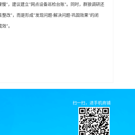
理慢
”
，建议建立
“
网点设备巡检台账
”
。同时，群狼调研还
性整改
”
，而是形成
“
发现问题
-
解决问题
-
巩固效果
”
的闭
成效
”
。
扫一扫，进手机商铺