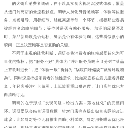
的火锅店消费者调研，在于以真实食客视角沉浸式体验，覆盖
从进门到离店的全流程触点。调研人员化身普通顾客，体验等位服
务、点餐引导、用餐细节、结账离店等每一个环节，捕捉那些容易
被经营者忽略的细节：等位时是否有贴心服务、加汤响应是否及
时、菜品新鲜度是否达标、餐后是否有体验问询，这些看似微小的
瞬间，正是决定顾客是否复购的关键。
不同于主观的经营判断，调研会将消费者的模糊感受转化为可
量化的指标，把
“服务不好” 具体为 “呼叫服务员响应
3
分钟”“菜品
上齐耗时过长”，把 “体验一般” 拆解为 “锅底口味偏淡”“就餐环境嘈
杂”。同时深度挖掘消费者的隐性需求，比如家庭客在意儿童餐具配
套，年轻客关注打卡氛围，上班族看重出餐速度，让门店的优化方
向清晰可见。
调研的在于形成
“发现问题
-
给出方案
-
落地优化” 的完整闭
环。调研团队会结合调研数据，针对门店痛点提出贴合实际的改进
建议，比如针对等位无聊推出自助小料试吃、针对用餐嘈杂优化座
位布局，拒绝高成本难落地的空泛建议，让每一次改进都能击中消