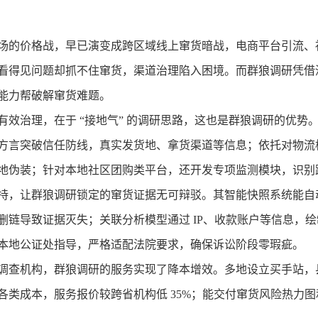
场的价格战，早已演变成跨区域线上窜货暗战，电商平台引流、
看得见问题却抓不住窜货，渠道治理陷入困境。而群狼调研凭借
能力帮破解窜货难题。
有效治理，在于
“接地气” 的调研思路，这也是群狼调研的优
方言突破信任防线，真实发货地、拿货渠道等信息；依托对物流
地伪装；针对本地社区团购类平台，还开发专项监测模块，识别
持，让群狼调研锁定的窜货证据无可辩驳。其智能快照系统能自
删链导致证据灭失；关联分析模型通过
IP、收款账户等信息，
本地公证处指导，严格适配法院要求，确保诉讼阶段零瑕疵。
调查机构，群狼调研的服务实现了降本增效。多地设立买手站，
各类成本，服务报价较跨省机构低 35%；能交付窜货风险热力