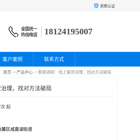
资质认证
18124195007
客户案例
联系方式
：
首页
->
产品中心
-> 群狼调研：线上窜货治理，找对方法破局
货治理，找对方法破局
/次 起
岳麓区咸嘉湖街道