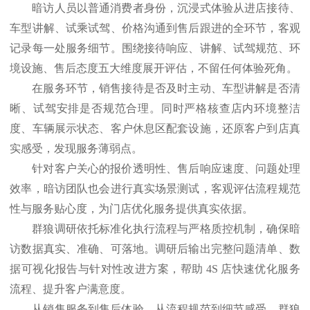
暗访人员以普通消费者身份，沉浸式体验从进店接待、
车型讲解、试乘试驾、价格沟通到售后跟进的全环节，客观
记录每一处服务细节。围绕接待响应、讲解、试驾规范、环
境设施、售后态度五大维度展开评估，不留任何体验死角。
在服务环节，销售接待是否及时主动、车型讲解是否清
晰、试驾安排是否规范合理。同时严格核查店内环境整洁
度、车辆展示状态、客户休息区配套设施，还原客户到店真
实感受，发现服务薄弱点。
针对客户关心的报价透明性、售后响应速度、问题处理
效率，暗访团队也会进行真实场景测试，客观评估流程规范
性与服务贴心度，为门店优化服务提供真实依据。
群狼调研依托标准化执行流程与严格质控机制，确保暗
访数据真实、准确、可落地。调研后输出完整问题清单、数
据可视化报告与针对性改进方案，帮助
4S 店快速优化服务
流程、提升客户满意度。
从销售服务到售后体验，从流程规范到细节感受，群狼