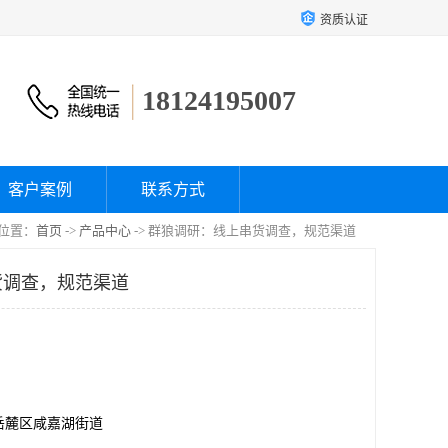
资质认证
18124195007
客户案例
联系方式
位置：
首页
->
产品中心
-> 群狼调研：线上串货调查，规范渠道
货调查，规范渠道
岳麓区咸嘉湖街道