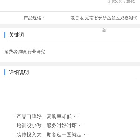
浏览次数：
284
次
产品规格：
发货地:
湖南省长沙岳麓区咸嘉湖街
道
关键词
消费者调研,行业研究
详细说明
"产品口碑好，复购率却低？"
"培训没少做，服务时好时坏？"
"装修投入大，顾客逛一圈就走？"