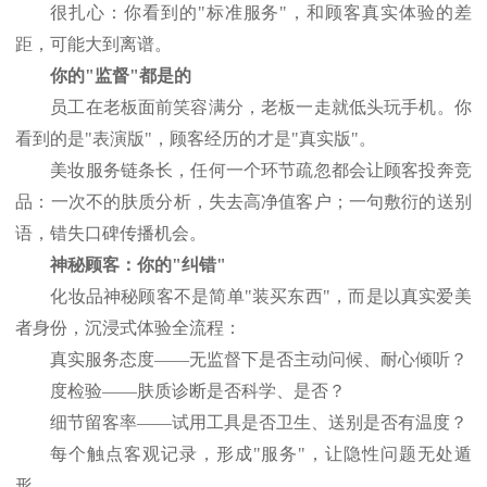
很扎心：你看到的
"标准服务"，和顾客真实体验的差
距，可能大到离谱。
你的
"监督"都是的
员工在老板面前笑容满分，老板一走就低头玩手机。你
看到的是
"表演版"，顾客经历的才是"真实版"。
美妆服务链条长，任何一个环节疏忽都会让顾客投奔竞
品：一次不的肤质分析，失去高净值客户；一句敷衍的送别
语，错失口碑传播机会。
神秘顾客：你的
"纠错"
化妆品神秘顾客不是简单
"装买东西"，而是以真实爱美
者身份，沉浸式体验全流程：
真实服务态度
——无监督下是否主动问候、耐心倾听？
度检验
——肤质诊断是否科学、是否？
细节留客率
——试用工具是否卫生、送别是否有温度？
每个触点客观记录，形成
"服务"，让隐性问题无处遁
形。