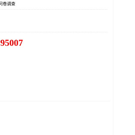
问卷调查
195007