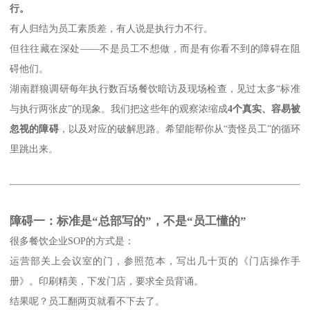
行。
有人归结为员工素质差，有人说是执行力不行。
但往往藏在深处
——不是员工不想做，而是有你看不到的障碍在阻
碍他们。
湖南群狼调研每年执行数百场餐饮暗访及现场检查，见过太多
“标准
与执行两张皮”的现象。我们把这些年的观察浓缩成
4个真实、容易被
忽视的障碍
，以及对应的破解思路。希望能帮你从
“责怪员工”的循环
里跳出来。
障碍一：标准是
“总部写的”，不是“员工懂的”
很多餐饮企业
SOP的方式是：
运营部关上会议室的门，参照范本，写出几十页的《门店操作手
册》。印刷精美，下发门店，要求全员背诵。
结果呢？员工翻两页就看不下去了。