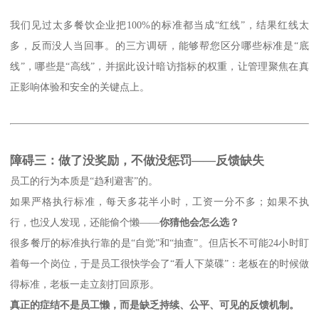
我们见过太多餐饮企业把
100%的标准都当成“红线”，结果红线太
多，反而没人当回事。的三方调研，能够帮您区分哪些标准是“底
线”，哪些是“高线”，并据此设计暗访指标的权重，让管理聚焦在真
正影响体验和安全的关键点上。
障碍三：做了没奖励，不做没惩罚
——反馈缺失
员工的行为本质是
“趋利避害”的。
如果严格执行标准，每天多花半小时，工资一分不多；如果不执
行，也没人发现，还能偷个懒
——
你猜他会怎么选？
很多餐厅的标准执行靠的是
“自觉”和“抽查”。但店长不可能24小时盯
着每一个岗位，于是员工很快学会了“看人下菜碟”：老板在的时候做
得标准，老板一走立刻打回原形。
真正的症结不是员工懒，而是缺乏持续、公平、可见的反馈机制。