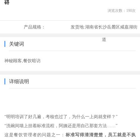
碍
浏览次数：
190
次
产品规格：
发货地:
湖南省长沙岳麓区咸嘉湖街
道
关键词
神秘顾客,餐饮暗访
详细说明
“明明培训了好几遍，考核也过了，为什么一上岗就变样？”
“洗碗间墙上挂着标准流程，阿姨还是用自己那套方法……”
这是餐饮管理者的问题之一：
标准写得清清楚楚，员工就是不执