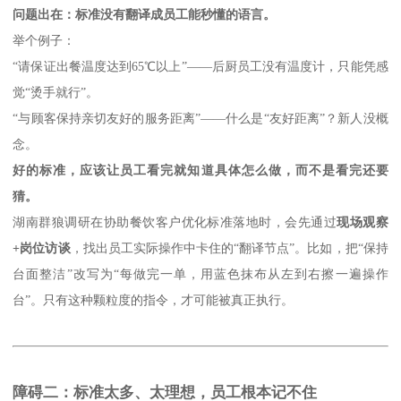
问题出在：标准没有翻译成员工能秒懂的语言。
举个例子：
“请保证出餐温度达到65℃以上”——后厨员工没有温度计，只能凭感
觉“烫手就行”。
“与顾客保持亲切友好的服务距离”——什么是“友好距离”？新人没概
念。
好的标准，应该让员工看完就知道具体怎么做，而不是看完还要
猜。
湖南群狼调研在协助餐饮客户优化标准落地时，会先通过
现场观察
+岗位访谈
，找出员工实际操作中卡住的
“翻译节点”。比如，把“保持
台面整洁”改写为“每做完一单，用蓝色抹布从左到右擦一遍操作
台”。只有这种颗粒度的指令，才可能被真正执行。
障碍二：标准太多、太理想，员工根本记不住