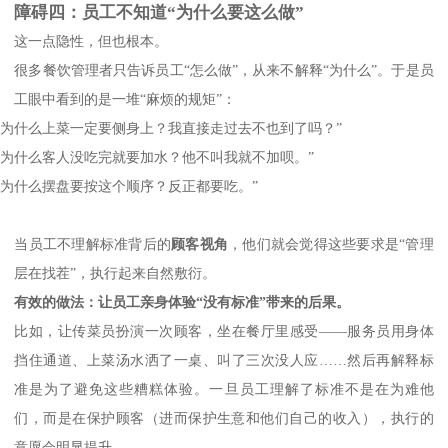
障碍四：员工不知道
“为什么要这么做”
这一点隐性，但也根本。
很多餐饮管理者只告诉员工
“怎么做”，从来不解释“为什么”。于是员
工眼中看到的是一堆“麻烦的规矩”：
“为什么上菜一定要侧身上？我直接走过去不也到了吗？”
“为什么客人没吃完就要加水？他不叫我就不加呗。”
“为什么摆盘要按这个顺序？反正都要吃。”
当员工不理解标准背后的
顾客视角
，他们就会觉得这些要求是
“管理
层在找茬”，执行起来自然敷衍。
有效的做法：让员工亲身体验
“没有标准”带来的后果。
比如，让传菜员扮演一次顾客，坐在餐厅里感受
——服务员用身体
挡住通道、上菜汤水洒了一桌、叫了三次没人应……然后再解释标
准是为了避免这些糟糕体验。一旦员工理解了标准不是在为难他
们，而是在保护顾客（进而保护生意和他们自己的收入），执行的
意愿会明显提升。