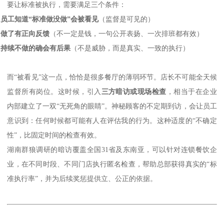
要让标准被执行，需要满足三个条件：
.
员工知道
“标准做没做”会被看见
（监督是可见的）
.
做了有正向反馈
（不一定是钱，一句公开表扬、一次排班都有效）
.
持续不做的确会有后果
（不是威胁，而是真实、一致的执行）
而
“被看见”这一点，恰恰是很多餐厅的薄弱环节。店长不可能全天候
监督所有岗位。这时候，引入
三方暗访或现场检查
，相当于在企业
内部建立了一双
“无死角的眼睛”。神秘顾客的不定期到访，会让员工
意识到：任何时候都可能有人在评估我的行为。这种适度的“不确定
性”，比固定时间的检查有效。
湖南群狼调研的暗访覆盖全国
31省及东南亚，可以针对连锁餐饮企
业，在不同时段、不同门店执行匿名检查，帮助总部获得真实的“标
准执行率”，并为后续奖惩提供立、公正的依据。