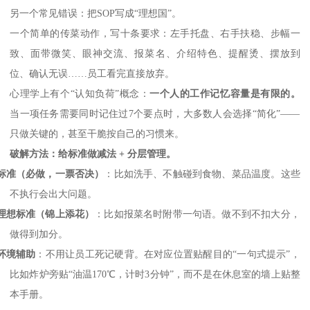
另一个常见错误：把
SOP写成“理想国”。
一个简单的传菜动作，写十条要求：左手托盘、右手扶稳、步幅一
致、面带微笑、眼神交流、报菜名、介绍特色、提醒烫、摆放到
位、确认无误
……员工看完直接放弃。
心理学上有个
“认知负荷”概念：
一个人的工作记忆容量是有限的。
当一项任务需要同时记住过7个要点时，大多数人会选择“简化”——
只做关键的，甚至干脆按自己的习惯来。
破解方法：给标准做减法
+ 分层管理。
标准（必做，一票否决）
：比如洗手、不触碰到食物、菜品温度。这些
不执行会出大问题。
理想标准（锦上添花）
：比如报菜名时附带一句语。做不到不扣大分，
做得到加分。
环境辅助
：不用让员工死记硬背。在对应位置贴醒目的
“一句式提示”，
比如炸炉旁贴“油温170℃，计时3分钟”，而不是在休息室的墙上贴整
本手册。