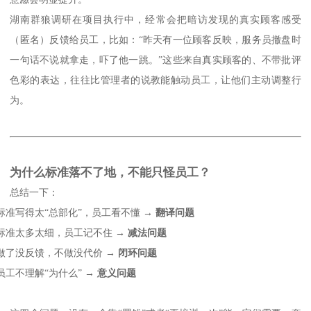
湖南群狼调研在项目执行中，经常会把暗访发现的真实顾客感受
（匿名）反馈给员工，比如：
“昨天有一位顾客反映，服务员撤盘时
一句话不说就拿走，吓了他一跳。”这些来自真实顾客的、不带批评
色彩的表达，往往比管理者的说教能触动员工，让他们主动调整行
为。
为什么标准落不了地，不能只怪员工？
总结一下：
标准写得太
“总部化”，员工看不懂 →
翻译问题
标准太多太细，员工记不住
→
减法问题
做了没反馈，不做没代价
→
闭环问题
员工不理解
“为什么” →
意义问题