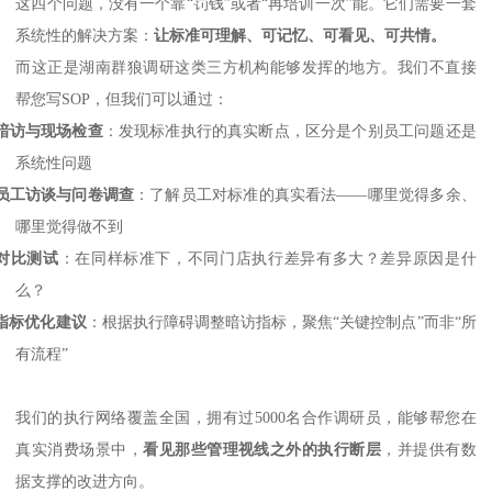
这四个问题，没有一个靠
“罚钱”或者“再培训一次”能。它们需要一套
系统性的解决方案：
让标准可理解、可记忆、可看见、可共情。
而这正是湖南群狼调研这类三方机构能够发挥的地方。我们不直接
帮您写
SOP，但我们可以通过：
暗访与现场检查
：发现标准执行的真实断点，区分是个别员工问题还是
系统性问题
员工访谈与问卷调查
：了解员工对标准的真实看法
——哪里觉得多余、
哪里觉得做不到
对比测试
：在同样标准下，不同门店执行差异有多大？差异原因是什
么？
指标优化建议
：根据执行障碍调整暗访指标，聚焦
“关键控制点”而非“所
有流程”
我们的执行网络覆盖全国，拥有过
5000名合作调研员，能够帮您在
真实消费场景中，
看见那些管理视线之外的执行断层
，并提供有数
据支撑的改进方向。