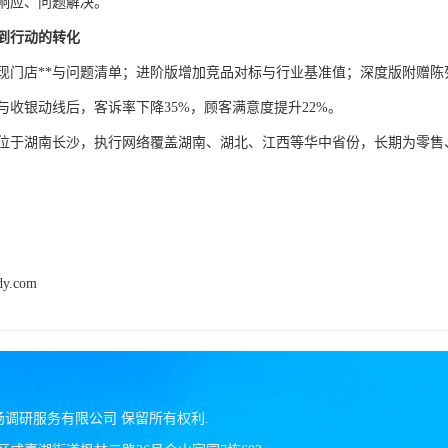
响应、问题解决。
到行动的转化
现门店**与问题清单；进阶版增加竞品对标与行业基准值；深度版附赠
与收银动线后，客诉率下降
35%
，顾客满意度提升
22%
。
位于湖南长沙，执行网络覆盖湖南、湖北、江西等华中省份，长期为零售
dy.com
场调研服务有限公司
保留所有权利.