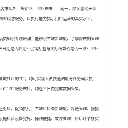
B
店排队久、货架空、冷柜异味——同一，顾客感受天差
顾客暗访服务，以执行能力揭示门店运营的真实水平。
品类知识专项培训：能辨识生鲜新鲜度、了解保质期管理
产日期是否临期？促销标签与实际结算价是否一致？冷柜
县城社区的*店，均可实现人员快速调度与任务同步执
区市
12
店服务质检，均在三日内完成数据采集。
签对应、促销执行；生鲜区检查新鲜度、冷链管理、报损
设施检验设备完好、操作便捷、故障处理；售后环节核实