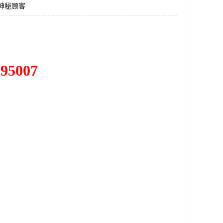
神秘顾客
195007