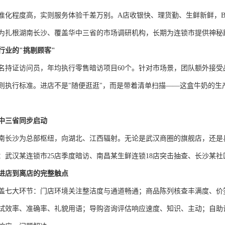
准化程度高，实则服务体验千差万别。
A
店收银快、理货勤、生鲜新鲜，
为扎根湖南长沙、覆盖华中三省的市场调研机构，长期为连锁市提供神秘
行业的
"
挑剔顾客
"
名持证访问员，年均执行零售暗访项目
60
个。针对市场景，团队额外接受
则执行标准。进店不是
"
随便逛逛
"
，而是带着清单扫描——这盒牛奶的生
中三省同步启动
南长沙为总部枢纽，向湖北、江西辐射。无论是武汉商圈的旗舰店，还是
：武汉某连锁市
25
店季度暗访、南昌某生鲜连锁
18
店突击抽查、长沙某社
进店到离店的完整触点
盖七大环节：门店环境关注整洁度与通道畅通；商品陈列核查丰满度、价
试效率、准确率、礼貌用语；导购咨询评估响应速度、知识、主动；自助