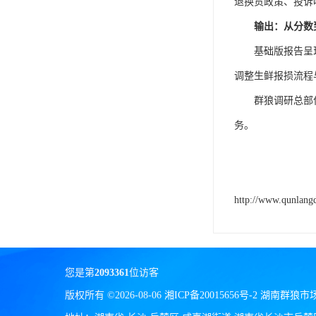
退换货政策、投诉
输出：从分数
基础版报告呈
调整生鲜报损流程
群狼调研总部
务。
http://www.qunlang
您是第
2093361
位访客
版权所有 ©2026-08-06
湘ICP备20015656号-2
湖南群狼市